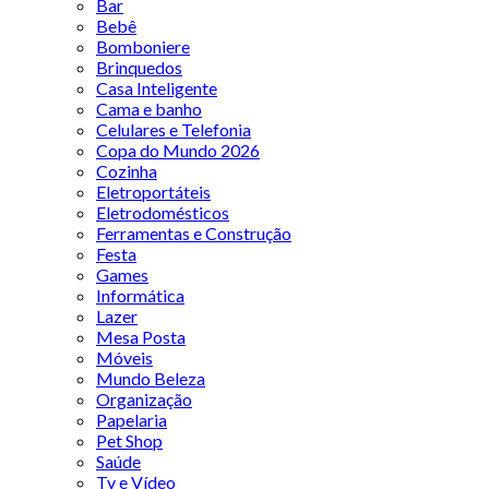
Bar
Bebê
Bomboniere
Brinquedos
Casa Inteligente
Cama e banho
Celulares e Telefonia
Copa do Mundo 2026
Cozinha
Eletroportáteis
Eletrodomésticos
Ferramentas e Construção
Festa
Games
Informática
Lazer
Mesa Posta
Móveis
Mundo Beleza
Organização
Papelaria
Pet Shop
Saúde
Tv e Vídeo