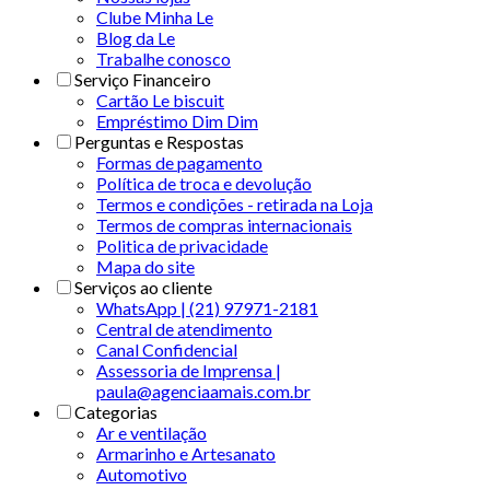
Clube Minha Le
Blog da Le
Trabalhe conosco
Serviço Financeiro
Cartão Le biscuit
Empréstimo Dim Dim
Perguntas e Respostas
Formas de pagamento
Política de troca e devolução
Termos e condições - retirada na Loja
Termos de compras internacionais
Politica de privacidade
Mapa do site
Serviços ao cliente
WhatsApp | (21) 97971-2181
Central de atendimento
Canal Confidencial
Assessoria de Imprensa |
paula@agenciaamais.com.br
Categorias
Ar e ventilação
Armarinho e Artesanato
Automotivo