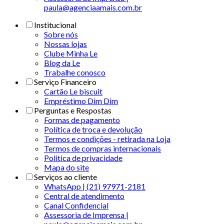
paula@agenciaamais.com.br
Institucional
Sobre nós
Nossas lojas
Clube Minha Le
Blog da Le
Trabalhe conosco
Serviço Financeiro
Cartão Le biscuit
Empréstimo Dim Dim
Perguntas e Respostas
Formas de pagamento
Política de troca e devolução
Termos e condições - retirada na Loja
Termos de compras internacionais
Politica de privacidade
Mapa do site
Serviços ao cliente
WhatsApp | (21) 97971-2181
Central de atendimento
Canal Confidencial
Assessoria de Imprensa |