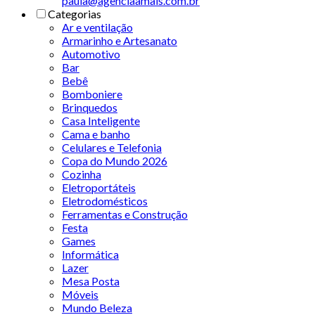
paula@agenciaamais.com.br
Categorias
Ar e ventilação
Armarinho e Artesanato
Automotivo
Bar
Bebê
Bomboniere
Brinquedos
Casa Inteligente
Cama e banho
Celulares e Telefonia
Copa do Mundo 2026
Cozinha
Eletroportáteis
Eletrodomésticos
Ferramentas e Construção
Festa
Games
Informática
Lazer
Mesa Posta
Móveis
Mundo Beleza