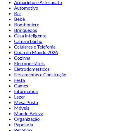
Armarinho e Artesanato
Automotivo
Bar
Bebê
Bomboniere
Brinquedos
Casa Inteligente
Cama e banho
Celulares e Telefonia
Copa do Mundo 2026
Cozinha
Eletroportáteis
Eletrodomésticos
Ferramentas e Construção
Festa
Games
Informática
Lazer
Mesa Posta
Móveis
Mundo Beleza
Organização
Papelaria
Pet Shop