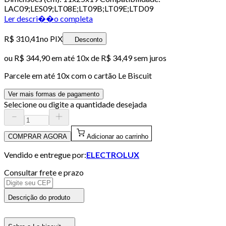
LAC09;LES09;LT08E;LT09B;LT09E;LTD09
Ler descri��o completa
R$ 310,41
no PIX
Desconto
ou
R$ 344,90
em até
10x de R$ 34,49 sem juros
Parcele em até
10
x com o cartão
Le Biscuit
Ver mais formas de pagamento
Selecione ou digite a quantidade desejada
COMPRAR AGORA
Adicionar ao carrinho
Vendido e entregue por:
ELECTROLUX
Consultar frete e prazo
Descrição do produto