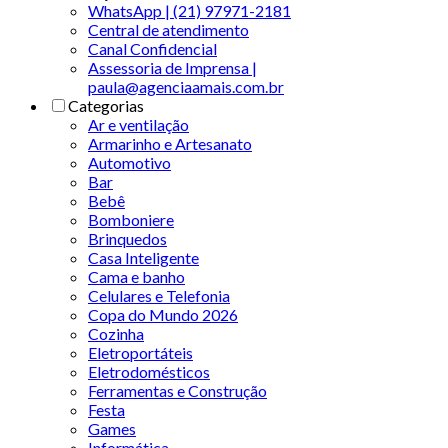
WhatsApp | (21) 97971-2181
Central de atendimento
Canal Confidencial
Assessoria de Imprensa |
paula@agenciaamais.com.br
Categorias
Ar e ventilação
Armarinho e Artesanato
Automotivo
Bar
Bebê
Bomboniere
Brinquedos
Casa Inteligente
Cama e banho
Celulares e Telefonia
Copa do Mundo 2026
Cozinha
Eletroportáteis
Eletrodomésticos
Ferramentas e Construção
Festa
Games
Informática