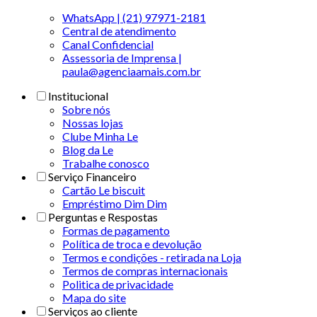
WhatsApp | (21) 97971-2181
Central de atendimento
Canal Confidencial
Assessoria de Imprensa |
paula@agenciaamais.com.br
Institucional
Sobre nós
Nossas lojas
Clube Minha Le
Blog da Le
Trabalhe conosco
Serviço Financeiro
Cartão Le biscuit
Empréstimo Dim Dim
Perguntas e Respostas
Formas de pagamento
Política de troca e devolução
Termos e condições - retirada na Loja
Termos de compras internacionais
Politica de privacidade
Mapa do site
Serviços ao cliente