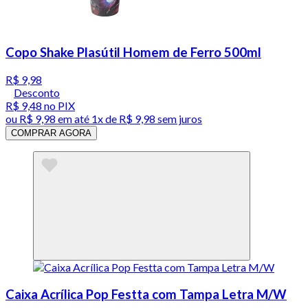
Copo Shake Plasútil Homem de Ferro 500ml
R$ 9,98
Desconto
R$ 9,48
no PIX
ou
R$ 9,98
em até 1x de
R$ 9,98
sem juros
COMPRAR AGORA
Caixa Acrílica Pop Festta com Tampa Letra M/W