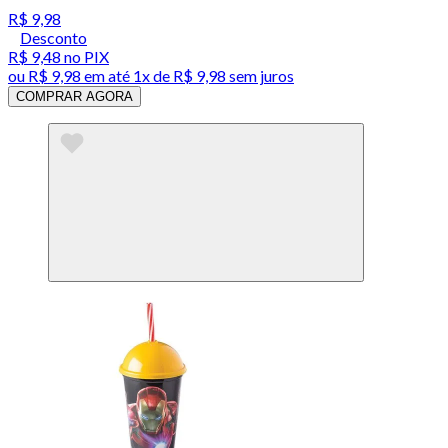
R$ 9,98
Desconto
R$ 9,48
no PIX
ou
R$ 9,98
em até 1x de
R$ 9,98
sem juros
COMPRAR AGORA