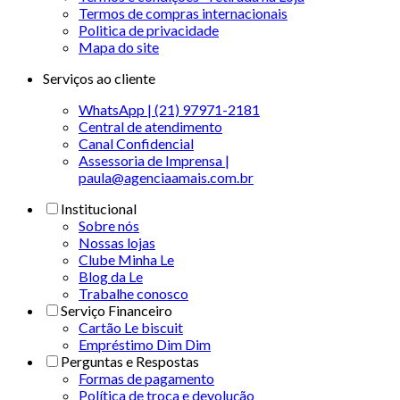
Termos de compras internacionais
Politica de privacidade
Mapa do site
Serviços ao cliente
WhatsApp | (21) 97971-2181
Central de atendimento
Canal Confidencial
Assessoria de Imprensa |
paula@agenciaamais.com.br
Institucional
Sobre nós
Nossas lojas
Clube Minha Le
Blog da Le
Trabalhe conosco
Serviço Financeiro
Cartão Le biscuit
Empréstimo Dim Dim
Perguntas e Respostas
Formas de pagamento
Política de troca e devolução