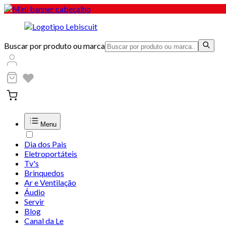
Buscar por produto ou marca
Menu
Dia dos Pais
Eletroportáteis
Tv's
Brinquedos
Ar e Ventilação
Áudio
Servir
Blog
Canal da Le