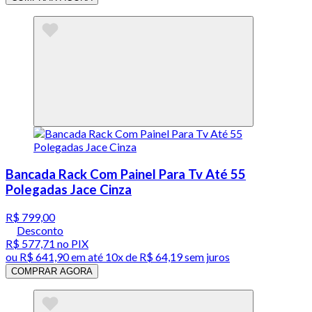
Bancada Rack Com Painel Para Tv Até 55
Polegadas Jace Cinza
R$ 799,00
Desconto
R$ 577,71
no PIX
ou
R$ 641,90
em até
10x de R$ 64,19 sem juros
COMPRAR AGORA