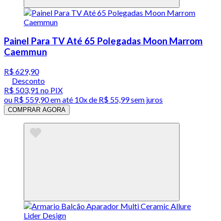
Painel Para TV Até 65 Polegadas Moon Marrom
Caemmun
R$ 629,90
Desconto
R$ 503,91
no PIX
ou
R$ 559,90
em até
10x de R$ 55,99 sem juros
COMPRAR AGORA