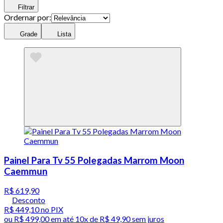
Filtrar
Ordernar por:
Grade
Lista
Painel Para Tv 55 Polegadas Marrom Moon
Caemmun
R$ 619,90
Desconto
R$ 449,10
no PIX
ou
R$ 499,00
em até
10x de R$ 49,90 sem juros