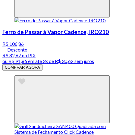
Ferro de Passar à Vapor Cadence, IRO210
R$ 106,86
Desconto
R$ 82,67
no PIX
ou
R$ 91,86
em até
3x de R$ 30,62 sem juros
COMPRAR AGORA