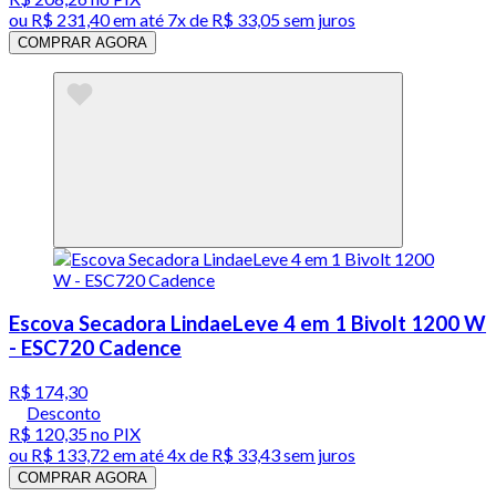
ou
R$ 231,40
em até
7x de R$ 33,05 sem juros
COMPRAR AGORA
Escova Secadora LindaeLeve 4 em 1 Bivolt 1200 W
- ESC720 Cadence
R$ 174,30
Desconto
R$ 120,35
no PIX
ou
R$ 133,72
em até
4x de R$ 33,43 sem juros
COMPRAR AGORA