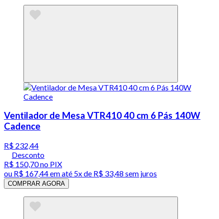
Ventilador de Mesa VTR410 40 cm 6 Pás 140W
Cadence
R$ 232,44
Desconto
R$ 150,70
no PIX
ou
R$ 167,44
em até
5x de R$ 33,48 sem juros
COMPRAR AGORA