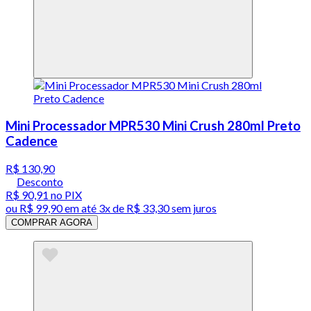
Mini Processador MPR530 Mini Crush 280ml Preto
Cadence
R$ 130,90
Desconto
R$ 90,91
no PIX
ou
R$ 99,90
em até
3x de R$ 33,30 sem juros
COMPRAR AGORA