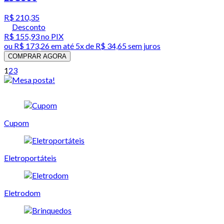
R$ 210,35
Desconto
R$ 155,93
no PIX
ou
R$ 173,26
em até
5x de R$ 34,65 sem juros
COMPRAR AGORA
1
2
3
Cupom
Eletroportáteis
Eletrodom