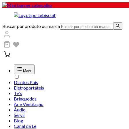
Buscar por produto ou marca
Menu
Dia dos Pais
Eletroportáteis
Tv's
Brinquedos
Ar e Ventilação
Áudio
Servir
Blog
Canal da Le