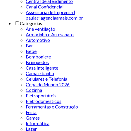
Central de atendimento
Canal Confidencial
Assessoria de Imprensa |
paula@agenciaamais.com.br
Categorias
Ar e ventilação
Armarinho e Artesanato
Automotivo
Bar
Bebê
Bomboniere
Brinquedos
Casa Inteligente
Cama e banho
Celulares e Telefonia
Copa do Mundo 2026
Cozinha
Eletroportáteis
Eletrodomésticos
Ferramentas e Construção
Festa
Games
Informática
Lazer