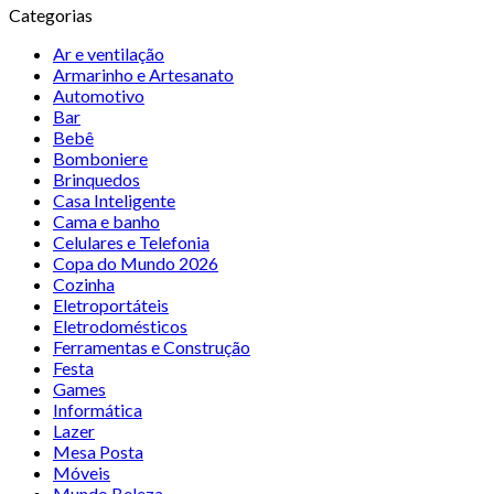
Categorias
Ar e ventilação
Armarinho e Artesanato
Automotivo
Bar
Bebê
Bomboniere
Brinquedos
Casa Inteligente
Cama e banho
Celulares e Telefonia
Copa do Mundo 2026
Cozinha
Eletroportáteis
Eletrodomésticos
Ferramentas e Construção
Festa
Games
Informática
Lazer
Mesa Posta
Móveis
Mundo Beleza