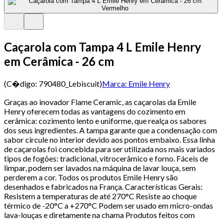
Caçarola com Tampa 4 L Emile Henry
em Cerâmica - 26 cm
(C�digo:
790480_Lebiscuit
)
Marca:
Emile Henry
Graças ao inovador Flame Ceramic, as caçarolas da Emile
Henry oferecem todas as vantagens do cozimento em
cerâmica: cozimento lento e uniforme, que realça os sabores
dos seus ingredientes. A tampa garante que a condensação com
sabor circule no interior devido aos pontos embaixo. Essa linha
de caçarolas foi concebida para ser utilizada nos mais variados
tipos de fogões: tradicional, vitrocerâmico e forno. Fáceis de
limpar, podem ser lavados na máquina de lavar louça, sem
perderem a cor. Todos os produtos Emile Henry são
desenhados e fabricados na França. Características Gerais:
Resistem a temperaturas de até 270°C Resiste ao choque
térmico de -20°C a +270°C Podem ser usado em micro-ondas
lava-louças e diretamente na chama Produtos feitos com