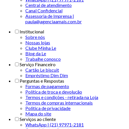
Central de atendimento
Canal Confidencial
Assessoria de Imprensa |
paula@agenciaamais.com.br
Institucional
Sobre nós
Nossas lojas
Clube Minha Le
Blog da Le
Trabalhe conosco
Serviço Financeiro
Cartão Le biscuit
Empréstimo Dim Dim
Perguntas e Respostas
Formas de pagamento
Política de troca e devolução
Termos e condições - retirada na Loja
Termos de compras internacionais
Politica de privacidade
Mapa do site
Serviços ao cliente
WhatsApp | (21) 97971-2181