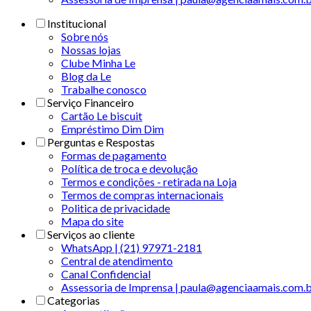
Institucional
Sobre nós
Nossas lojas
Clube Minha Le
Blog da Le
Trabalhe conosco
Serviço Financeiro
Cartão Le biscuit
Empréstimo Dim Dim
Perguntas e Respostas
Formas de pagamento
Política de troca e devolução
Termos e condições - retirada na Loja
Termos de compras internacionais
Politica de privacidade
Mapa do site
Serviços ao cliente
WhatsApp | (21) 97971-2181
Central de atendimento
Canal Confidencial
Assessoria de Imprensa | paula@agenciaamais.com.
Categorias