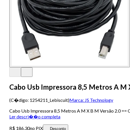
Cabo Usb Impressora 8,5 Metros A M 
(C�digo:
1254211_Lebiscuit
)
Marca:
JS Technology
Cabo Usb Impressora 8,5 Metros A M X B M Versão 2
Ler descri��o completa
R$ 186,30
no PIX
Desconto