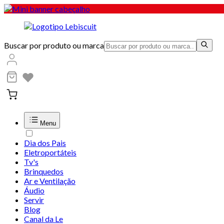
Buscar por produto ou marca
Menu
Dia dos Pais
Eletroportáteis
Tv's
Brinquedos
Ar e Ventilação
Áudio
Servir
Blog
Canal da Le