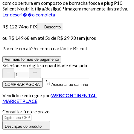
com cobertura em composto de borracha fosca e plug P10
Salient Neutrik. (liga/desliga) *Imagem meramente ilustrativa.
Ler descri��o completa
R$ 122,74
no PIX
Desconto
ou
R$ 149,68
em até
5x de R$ 29,93 sem juros
Parcele em até
5
x com o cartão
Le Biscuit
Ver mais formas de pagamento
Selecione ou digite a quantidade desejada
COMPRAR AGORA
Adicionar ao carrinho
Vendido e entregue por:
WEBCONTINENTAL
MARKETPLACE
Consultar frete e prazo
Descrição do produto