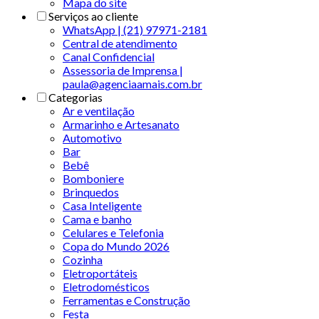
Mapa do site
Serviços ao cliente
WhatsApp | (21) 97971-2181
Central de atendimento
Canal Confidencial
Assessoria de Imprensa |
paula@agenciaamais.com.br
Categorias
Ar e ventilação
Armarinho e Artesanato
Automotivo
Bar
Bebê
Bomboniere
Brinquedos
Casa Inteligente
Cama e banho
Celulares e Telefonia
Copa do Mundo 2026
Cozinha
Eletroportáteis
Eletrodomésticos
Ferramentas e Construção
Festa