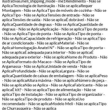
ilustrativas.meli_shipping_mode - me1Rendimento - Não se
AplicaTecnologia de iluminação - Não se aplicaRequer
Montagem - Não se AplicaTipo de móveis de cozinha - Não se
AplicaTipo - Não se AplicaTensões de entrada - Não se
aplicaTensões de saída - Não se aplicaÉ dobrável - Não se
AplicaQuantidade de degraus - Não se AplicaQuantidade de
degraus - Não se AplicaAplicação - Não se aplicaTipo de ponta
- Não se AplicaTipo de ponta - Não se AplicaTipo de ponta -
Não se AplicaCapacidade de refrigeração - Não se aplicaTipo
de ar condicionado - Não se aplicaMaterial - Não se
AplicaHomologação Anatel Nº - Não se aplicaTipo de porta -
Não se aplicaÉ adequada para interior - Não se aplicaÉ
adequada para exterior - Não se aplicaNome do Produto - Não
se AplicaFormato do Macaco - Não se AplicaTipo de
Argamassa - Não se AplicaUnidade de venda - Não se
AplicaProfundidade - Não se aplicaLargura - Não se
aplicaQuantidade de caixas de embalagem - Não se aplicaPeso
- Não se aplicaAltura máxima - Não se aplicaNúmero de peça -
Não se aplicaNão se Aplica - Não se AplicaFabricante - Não se
aplicaÉ kit? - Não se aplicaTipo de alimentação - Não se
aplicaTipo de instalação - Não se aplicaTipo de organizador -
Não se aplicaTipo de produto - Não se aplicaUso
recomendado - Não se aplicaModelo Meli - Não se aplicaTipo
de Churrasqueira - Não se aplica