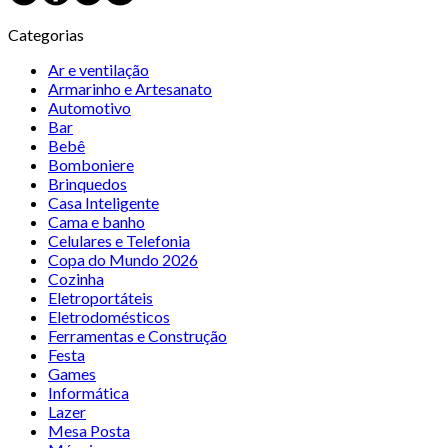
Categorias
Ar e ventilação
Armarinho e Artesanato
Automotivo
Bar
Bebê
Bomboniere
Brinquedos
Casa Inteligente
Cama e banho
Celulares e Telefonia
Copa do Mundo 2026
Cozinha
Eletroportáteis
Eletrodomésticos
Ferramentas e Construção
Festa
Games
Informática
Lazer
Mesa Posta