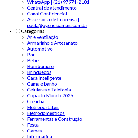
WhatsApp | (21) 97971-2181
Central de atendimento
Canal Confidencial
Assessoria de Imprensa |
paula@agenciaamais.com.br
Categorias
Ar e ventilação
Armarinho e Artesanato
Automotivo
Bar
Bebê
Bomboniere
Brinquedos
Casa Inteligente
Cama e banho
Celulares e Telefonia
Copa do Mundo 2026
Cozinha
Eletroportáteis
Eletrodomésticos
Ferramentas e Construção
Festa
Games
Informática