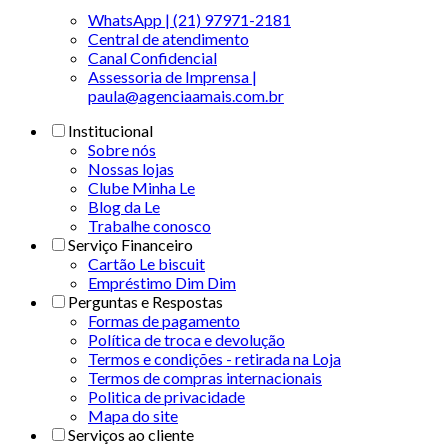
WhatsApp | (21) 97971-2181
Central de atendimento
Canal Confidencial
Assessoria de Imprensa |
paula@agenciaamais.com.br
Institucional
Sobre nós
Nossas lojas
Clube Minha Le
Blog da Le
Trabalhe conosco
Serviço Financeiro
Cartão Le biscuit
Empréstimo Dim Dim
Perguntas e Respostas
Formas de pagamento
Política de troca e devolução
Termos e condições - retirada na Loja
Termos de compras internacionais
Politica de privacidade
Mapa do site
Serviços ao cliente