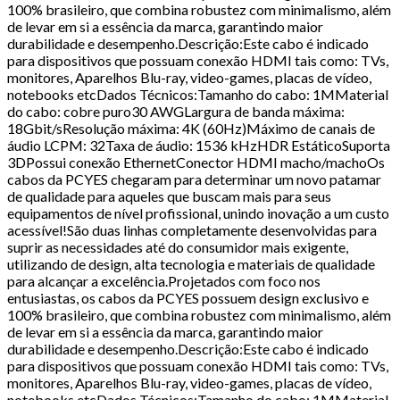
100% brasileiro, que combina robustez com minimalismo, além
de levar em si a essência da marca, garantindo maior
durabilidade e desempenho.Descrição:Este cabo é indicado
para dispositivos que possuam conexão HDMI tais como: TVs,
monitores, Aparelhos Blu-ray, video-games, placas de vídeo,
notebooks etcDados Técnicos:Tamanho do cabo: 1MMaterial
do cabo: cobre puro30 AWGLargura de banda máxima:
18Gbit/sResolução máxima: 4K (60Hz)Máximo de canais de
áudio LCPM: 32Taxa de áudio: 1536 kHzHDR EstáticoSuporta
3DPossui conexão EthernetConector HDMI macho/machoOs
cabos da PCYES chegaram para determinar um novo patamar
de qualidade para aqueles que buscam mais para seus
equipamentos de nível profissional, unindo inovação a um custo
acessível!São duas linhas completamente desenvolvidas para
suprir as necessidades até do consumidor mais exigente,
utilizando de design, alta tecnologia e materiais de qualidade
para alcançar a excelência.Projetados com foco nos
entusiastas, os cabos da PCYES possuem design exclusivo e
100% brasileiro, que combina robustez com minimalismo, além
de levar em si a essência da marca, garantindo maior
durabilidade e desempenho.Descrição:Este cabo é indicado
para dispositivos que possuam conexão HDMI tais como: TVs,
monitores, Aparelhos Blu-ray, video-games, placas de vídeo,
notebooks etcDados Técnicos:Tamanho do cabo: 1MMaterial