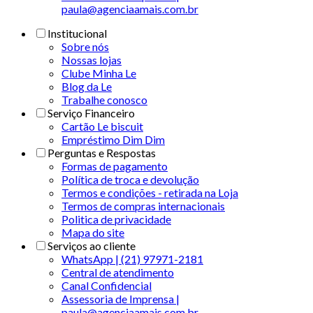
paula@agenciaamais.com.br
Institucional
Sobre nós
Nossas lojas
Clube Minha Le
Blog da Le
Trabalhe conosco
Serviço Financeiro
Cartão Le biscuit
Empréstimo Dim Dim
Perguntas e Respostas
Formas de pagamento
Política de troca e devolução
Termos e condições - retirada na Loja
Termos de compras internacionais
Politica de privacidade
Mapa do site
Serviços ao cliente
WhatsApp | (21) 97971-2181
Central de atendimento
Canal Confidencial
Assessoria de Imprensa |
paula@agenciaamais.com.br