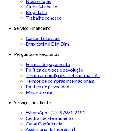
Nossas lojas
Clube Minha Le
Blog da Le
Trabalhe conosco
Serviço Financeiro
Cartão Le biscuit
Empréstimo Dim Dim
Perguntas e Respostas
Formas de pagamento
Política de troca e devolução
Termos e condições - retirada na Loja
Termos de compras internacionais
Politica de privacidade
Mapa do site
Serviços ao cliente
WhatsApp | (21) 97971-2181
Central de atendimento
Canal Confidencial
Assessoria de Imprensa |