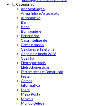
Categorias
Ar e ventilação
Armarinho e Artesanato
Automotivo
Bar
Bebê
Bomboniere
Brinquedos
Casa Inteligente
Cama e banho
Celulares e Telefonia
Copa do Mundo 2026
Cozinha
Eletroportáteis
Eletrodomésticos
Ferramentas e Construção
Festa
Games
Informática
Lazer
Mesa Posta
Móveis
Mundo Beleza