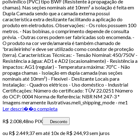
polivinílico (PVC) tipo BWF (Resistente à propagação de
chamas). Nas seções nominais até 10mm² a isolação é feita em
Dupla Camada sendo que a camada externa possui
característica extra deslizante facilitando a aplicação do
produto em eletrodutos. Observações: - Os rolos possuem 100
metros. - Nas bobinas, o comprimento depende de consulta
prévia. - Outras cores podem ser fabricadas sob encomenda. -
O produto na cor verde/amarela é também chamado de
'brasileirinho' e deve ser utilizado como condutor de proteção
(terra). Características Técnicas: - Tensão Nominal: 450/750V -
Resistência a água: AD1 e AD2 (ocasionalmente) - Resistência a
impactos: AG1 (regular) - Temperatura máxima: 70ºC - Não
propaga chamas - Isolação em dupla camada (nas seções
nominais até 10mm²) - Flexível - Deslizante Locais para
Instalação: - Quadros elétricos - Uso doméstico - Industrial
Certificações: Número do certificado: TÜV 22.0251 Número
do OCP: 0004 Norma de Referência: NBR NM 247-3 *
Imagens meramente ilustrativas.meli_shipping_mode - me1
Ler descri��o completa
R$ 2.008,48
no PIX
Desconto
ou
R$ 2.449,37
em até
10x de R$ 244,93 sem juros