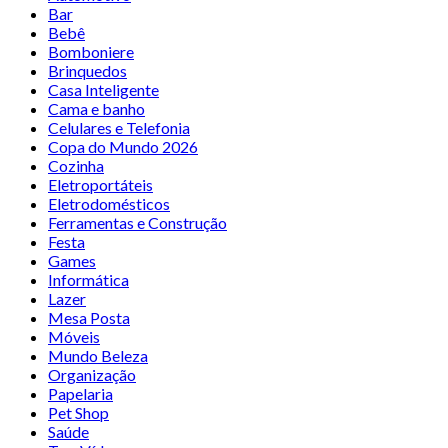
Bar
Bebê
Bomboniere
Brinquedos
Casa Inteligente
Cama e banho
Celulares e Telefonia
Copa do Mundo 2026
Cozinha
Eletroportáteis
Eletrodomésticos
Ferramentas e Construção
Festa
Games
Informática
Lazer
Mesa Posta
Móveis
Mundo Beleza
Organização
Papelaria
Pet Shop
Saúde