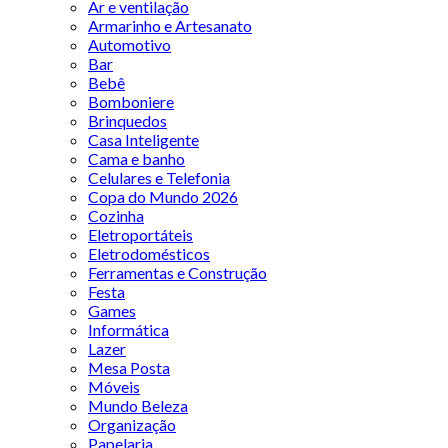
Ar e ventilação
Armarinho e Artesanato
Automotivo
Bar
Bebê
Bomboniere
Brinquedos
Casa Inteligente
Cama e banho
Celulares e Telefonia
Copa do Mundo 2026
Cozinha
Eletroportáteis
Eletrodomésticos
Ferramentas e Construção
Festa
Games
Informática
Lazer
Mesa Posta
Móveis
Mundo Beleza
Organização
Papelaria