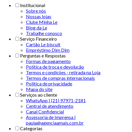
Institucional
Sobre nós
Nossas lojas
Clube Minha Le
Blog da Le
Trabalhe conosco
Serviço Financeiro
Cartão Le biscuit
Empréstimo Dim Dim
Perguntas e Respostas
Formas de pagamento
Política de troca e devolução
Termos e condições - retirada na Loja
Termos de compras internacionais
Politica de privacidade
Mapa do site
Serviços ao cliente
WhatsApp | (21) 97971-2181
Central de atendimento
Canal Confidencial
Assessoria de Imprensa |
paula@agenciaamais.com.br
Categorias