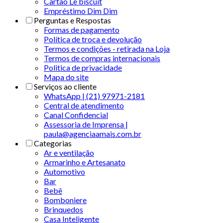
Cartão Le biscuit
Empréstimo Dim Dim
Perguntas e Respostas
Formas de pagamento
Política de troca e devolução
Termos e condições - retirada na Loja
Termos de compras internacionais
Politica de privacidade
Mapa do site
Serviços ao cliente
WhatsApp | (21) 97971-2181
Central de atendimento
Canal Confidencial
Assessoria de Imprensa |
paula@agenciaamais.com.br
Categorias
Ar e ventilação
Armarinho e Artesanato
Automotivo
Bar
Bebê
Bomboniere
Brinquedos
Casa Inteligente