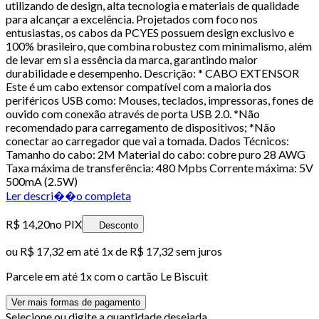
utilizando de design, alta tecnologia e materiais de qualidade
para alcançar a excelência. Projetados com foco nos
entusiastas, os cabos da PCYES possuem design exclusivo e
100% brasileiro, que combina robustez com minimalismo, além
de levar em si a essência da marca, garantindo maior
durabilidade e desempenho. Descrição: * CABO EXTENSOR
Este é um cabo extensor compatível com a maioria dos
periféricos USB como: Mouses, teclados, impressoras, fones de
ouvido com conexão através de porta USB 2.0. *Não
recomendado para carregamento de dispositivos; *Não
conectar ao carregador que vai a tomada. Dados Técnicos:
Tamanho do cabo: 2M Material do cabo: cobre puro 28 AWG
Taxa máxima de transferência: 480 Mpbs Corrente máxima: 5V
500mA (2.5W)
Ler descri��o completa
R$ 14,20
no PIX
Desconto
ou
R$ 17,32
em até 1x de
R$ 17,32
sem juros
Parcele em até
1
x com o cartão
Le Biscuit
Ver mais formas de pagamento
Selecione ou digite a quantidade desejada