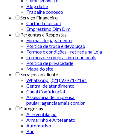
Clube Minha Le
Blog da Le
Trabalhe conosco
Serviço Financeiro
Cartão Le biscuit
Empréstimo Dim Dim
Perguntas e Respostas
Formas de pagamento
Política de troca e devolução
Termos e condições - retirada na Loja
Termos de compras internacionais
Politica de privacidade
Mapa do site
Serviços ao cliente
WhatsApp | (21) 97971-2181
Central de atendimento
Canal Confidencial
Assessoria de Imprensa |
paula@agenciaamais.com.br
Categorias
Ar e ventilação
Armarinho e Artesanato
Automotivo
Bar