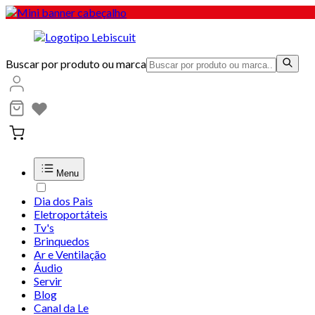
Buscar por produto ou marca
Menu
Dia dos Pais
Eletroportáteis
Tv's
Brinquedos
Ar e Ventilação
Áudio
Servir
Blog
Canal da Le