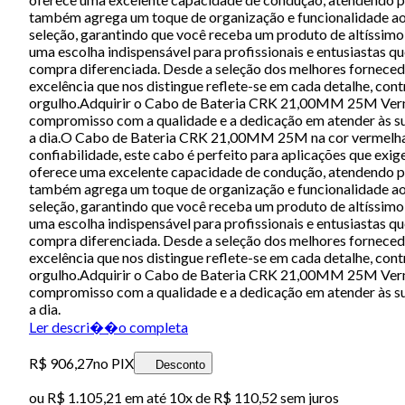
também agrega um toque de organização e funcionalidade ao 
seleção, garantindo que você receba um produto de altíssimo
uma escolha indispensável para profissionais e entusiastas 
compra diferenciada. Desde a seleção dos melhores fornecedore
excelência que nos distingue reflete-se em cada detalhe, co
orgulho.Adquirir o Cabo de Bateria CRK 21,00MM 25M Vermel
compromisso com a qualidade e a dedicação em atender às su
a dia.O Cabo de Bateria CRK 21,00MM 25M na cor vermelha é 
confiabilidade, este cabo é perfeito para aplicações que exi
oferece uma excelente capacidade de condução, atendendo per
também agrega um toque de organização e funcionalidade ao 
seleção, garantindo que você receba um produto de altíssimo
uma escolha indispensável para profissionais e entusiastas 
compra diferenciada. Desde a seleção dos melhores fornecedore
excelência que nos distingue reflete-se em cada detalhe, co
orgulho.Adquirir o Cabo de Bateria CRK 21,00MM 25M Vermel
compromisso com a qualidade e a dedicação em atender às su
a dia.
Ler descri��o completa
R$ 906,27
no PIX
Desconto
ou
R$ 1.105,21
em até
10x de R$ 110,52 sem juros