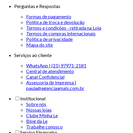
Perguntas e Respostas
Formas de pagamento
Política de troca e devolução
Termos e condições - retirada na Loja
Termos de compras internacionais
Politica de privacidade
Mapa do site
Serviços ao cliente
WhatsApp | (21) 97971-2181
Central de atendimento
Canal Confidencial
Assessoria de Imprensa |
paula@agenciaamais.com.br
Institucional
Sobre nós
Nossas lojas
Clube Minha Le
Blog da Le
Trabalhe conosco
Serviço Financeiro