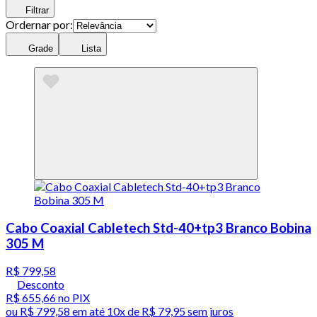
Filtrar
Ordernar por:
Grade
Lista
Cabo Coaxial Cabletech Std-40+tp3 Branco Bobina
305 M
R$ 799,58
Desconto
R$ 655,66
no PIX
ou
R$ 799,58
em até
10x de R$ 79,95 sem juros