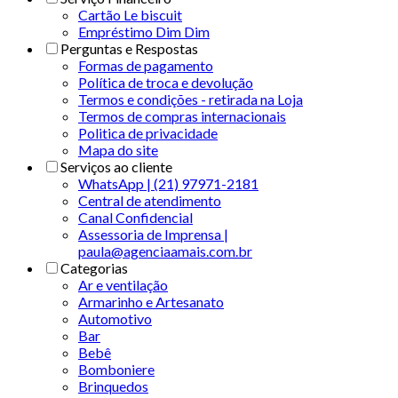
Cartão Le biscuit
Empréstimo Dim Dim
Perguntas e Respostas
Formas de pagamento
Política de troca e devolução
Termos e condições - retirada na Loja
Termos de compras internacionais
Politica de privacidade
Mapa do site
Serviços ao cliente
WhatsApp | (21) 97971-2181
Central de atendimento
Canal Confidencial
Assessoria de Imprensa |
paula@agenciaamais.com.br
Categorias
Ar e ventilação
Armarinho e Artesanato
Automotivo
Bar
Bebê
Bomboniere
Brinquedos