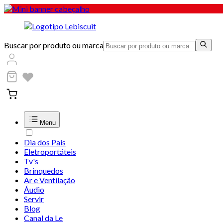
Buscar por produto ou marca
Menu
Dia dos Pais
Eletroportáteis
Tv's
Brinquedos
Ar e Ventilação
Áudio
Servir
Blog
Canal da Le