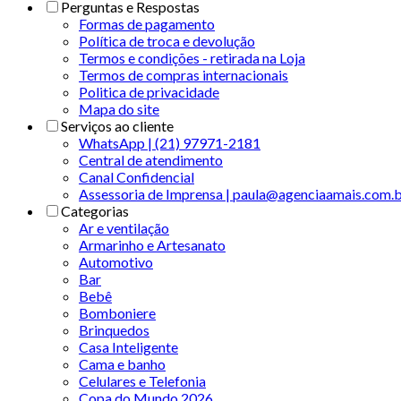
Perguntas e Respostas
Formas de pagamento
Política de troca e devolução
Termos e condições - retirada na Loja
Termos de compras internacionais
Politica de privacidade
Mapa do site
Serviços ao cliente
WhatsApp | (21) 97971-2181
Central de atendimento
Canal Confidencial
Assessoria de Imprensa | paula@agenciaamais.com.
Categorias
Ar e ventilação
Armarinho e Artesanato
Automotivo
Bar
Bebê
Bomboniere
Brinquedos
Casa Inteligente
Cama e banho
Celulares e Telefonia
Copa do Mundo 2026