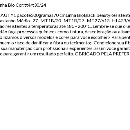
nha Bio Cor:tt4/t30/24
Y1 pacote300gramas70 cmLinha BioBlack beautyResistente a 
- 4 Castanho Médio- 27- MT1B/30- MT1B/27- MT27/613- HL433/613
istentes a temperaturas até 180 - 200°C. Lembre-se que o uso
 Não faça processos químicos como tintura, descoloração ou alisam
ibilizamos diversos modelos e cores para você escolher:- Para pent
minuem o risco de danificar a fibra ou tecimento;- Condicione sua 
a sua manutenção com profissionais experientes, assim você garant
alizado para garantir um resultado perfeito. OBRIGADO PELA P