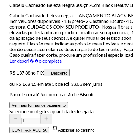
Cabelo Cacheado Beleza Negra 300gr 70cm Black Beauty Li
Cabelo Cacheado beleza negra - LANÇAMENTO BLACK BEAUT
incrivelCores disponiveis:- 1 B preto- 2 Castanho Escuro
compra. CUIDADOS COM SEU PRODUTO- Nossas fibras são res
elevadas pode danificar o produto ou alterar sua aparência;-
da aplicação de seus cachos. Se quiser mudar de estilodispon
raquete. Elas são mais indicadas pois são mais flexíveis e di
de não deixar acumular resíduos na parte do tecimento;- Faç
Caso queira fazer corte, procure um profissional especi
Ler descri��o completa
R$ 137,88
no PIX
Desconto
ou
R$ 168,15
em até
5x de R$ 33,63 sem juros
Parcele em até
5
x com o cartão
Le Biscuit
Ver mais formas de pagamento
Selecione ou digite a quantidade desejada
COMPRAR AGORA
Adicionar ao carrinho