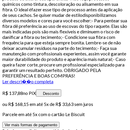
químicos como tintura, descoloração ou alisamento em sua
fibra. O ideal éfazer esse tipo de processo antes da aplicação
de seus cachos. Se quiser mudar de estilodisponibilizamos
diversos modelos e cores para você escolher:- Para pentear sua
fibra dê preferência ao uso de escovas do tipo raquete. Elas são
mais indicadas pois são mais flexíveis e diminuem o risco de
danificar a fibra ou tecimento;- Condicione sua fibra com
frequência para que esteja sempre bonita. Lembre-se de não
deixar acumular resíduos na parte do tecimento;- Faça sua
manutenção com profissionais experientes, assim você garante
maior durabilidade do produto e aparência mais natural;- Caso
queira fazer corte, procure um profissional especializado para
garantir um resultado perfeito. OBRIGADO PELA
PREFERÊNCIA E BOAS COMPRAS!
Ler descri��o completa
R$ 137,88
no PIX
Desconto
ou
R$ 168,15
em até
5x de R$ 33,63 sem juros
Parcele em até
5
x com o cartão
Le Biscuit
Ver mais formas de pagamento