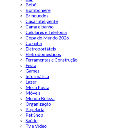
Bebê
Bomboniere
Brinquedos
Casa Inteligente
Cama e banho
Celulares e Telefonia
Copa do Mundo 2026
Cozinha
Eletroportáteis
Eletrodomésticos
Ferramentas e Construção
Festa
Games
Informática
Lazer
Mesa Posta
Móveis
Mundo Beleza
Organização
Papelaria
Pet Shop
Saúde
Tv e Vídeo