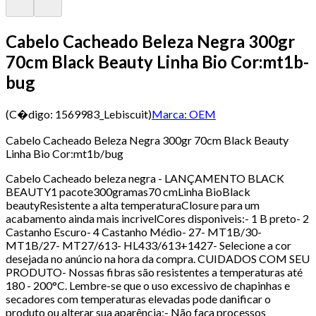
Cabelo Cacheado Beleza Negra 300gr
70cm Black Beauty Linha Bio Cor:mt1b-
bug
(C�digo:
1569983_Lebiscuit
)
Marca:
OEM
Cabelo Cacheado Beleza Negra 300gr 70cm Black Beauty
Linha Bio Cor:mt1b/bug
Cabelo Cacheado beleza negra - LANÇAMENTO BLACK
BEAUTY1 pacote300gramas70 cmLinha BioBlack
beautyResistente a alta temperaturaClosure para um
acabamento ainda mais incrivelCores disponiveis:- 1 B preto- 2
Castanho Escuro- 4 Castanho Médio- 27- MT1B/30-
MT1B/27- MT27/613- HL433/613+1427- Selecione a cor
desejada no anúncio na hora da compra. CUIDADOS COM SEU
PRODUTO- Nossas fibras são resistentes a temperaturas até
180 - 200°C. Lembre-se que o uso excessivo de chapinhas e
secadores com temperaturas elevadas pode danificar o
produto ou alterar sua aparência;- Não faça processos