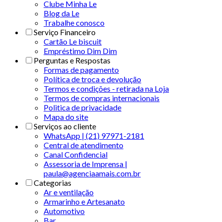
Clube Minha Le
Blog da Le
Trabalhe conosco
Serviço Financeiro
Cartão Le biscuit
Empréstimo Dim Dim
Perguntas e Respostas
Formas de pagamento
Política de troca e devolução
Termos e condições - retirada na Loja
Termos de compras internacionais
Politica de privacidade
Mapa do site
Serviços ao cliente
WhatsApp | (21) 97971-2181
Central de atendimento
Canal Confidencial
Assessoria de Imprensa |
paula@agenciaamais.com.br
Categorias
Ar e ventilação
Armarinho e Artesanato
Automotivo
Bar