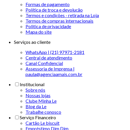
Formas de pagamento
Política de troca e devolução
Termos e condições - retirada na Loja
Termos de compras internacionais
Politica de privacidade
Mapa do site
Serviços ao cliente
WhatsApp | (21) 97971-2181
Central de atendimento
Canal Confidencial
Assessoria de Imprensa |
paula@agenciaamais.com.br
Institucional
Sobre nós
Nossas lojas
Clube Minha Le
Blog da Le
Trabalhe conosco
Serviço Financeiro
Cartão Le biscuit
Empréstimo Dim Dim