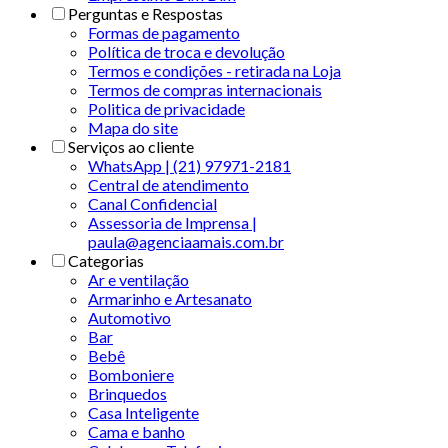
Perguntas e Respostas
Formas de pagamento
Política de troca e devolução
Termos e condições - retirada na Loja
Termos de compras internacionais
Politica de privacidade
Mapa do site
Serviços ao cliente
WhatsApp | (21) 97971-2181
Central de atendimento
Canal Confidencial
Assessoria de Imprensa |
paula@agenciaamais.com.br
Categorias
Ar e ventilação
Armarinho e Artesanato
Automotivo
Bar
Bebê
Bomboniere
Brinquedos
Casa Inteligente
Cama e banho