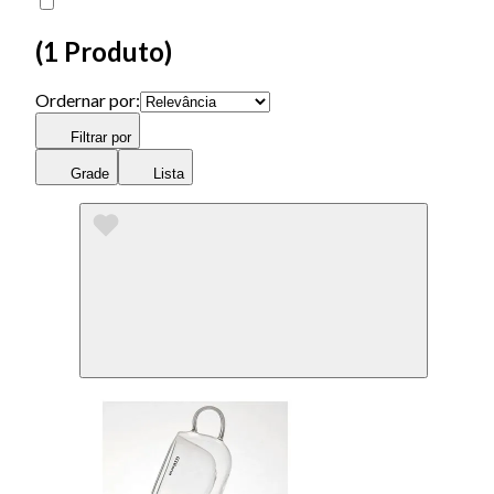
(
1 Produto
)
Ordernar por:
Filtrar por
Grade
Lista