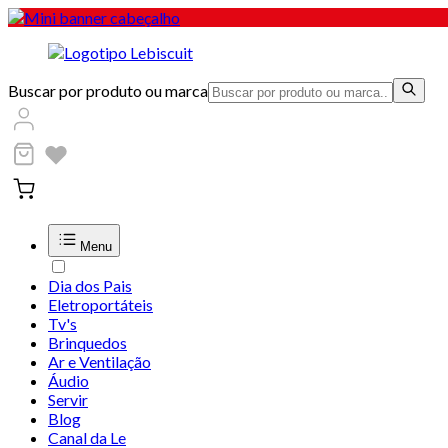
Buscar por produto ou marca
Menu
Dia dos Pais
Eletroportáteis
Tv's
Brinquedos
Ar e Ventilação
Áudio
Servir
Blog
Canal da Le