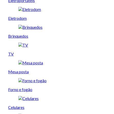
Eletroportáteis
Eletrodom
Brinquedos
TV
Mesa posta
Forno e fogão
Celulares