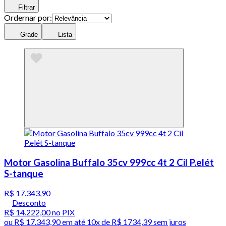
Filtrar
Ordernar por:
Grade
Lista
Motor Gasolina Buffalo 35cv 999cc 4t 2 Cil P.elét
S-tanque
R$ 17.343,90
Desconto
R$ 14.222,00
no PIX
ou
R$ 17.343,90
em até
10x de R$ 1734,39 sem juros