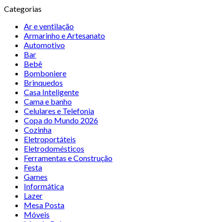
Categorias
Ar e ventilação
Armarinho e Artesanato
Automotivo
Bar
Bebê
Bomboniere
Brinquedos
Casa Inteligente
Cama e banho
Celulares e Telefonia
Copa do Mundo 2026
Cozinha
Eletroportáteis
Eletrodomésticos
Ferramentas e Construção
Festa
Games
Informática
Lazer
Mesa Posta
Móveis