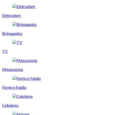
Eletrodom
Brinquedos
TV
Mesa posta
Forno e fogão
Celulares