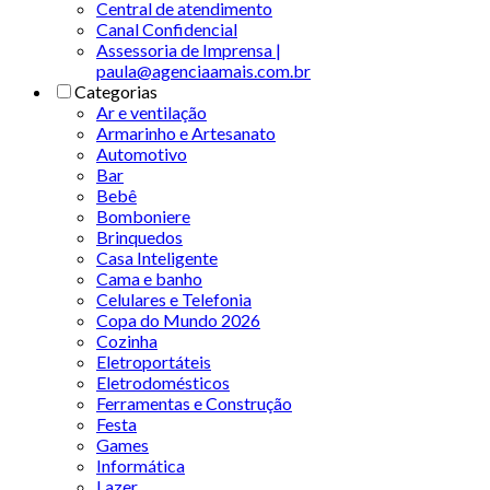
Central de atendimento
Canal Confidencial
Assessoria de Imprensa |
paula@agenciaamais.com.br
Categorias
Ar e ventilação
Armarinho e Artesanato
Automotivo
Bar
Bebê
Bomboniere
Brinquedos
Casa Inteligente
Cama e banho
Celulares e Telefonia
Copa do Mundo 2026
Cozinha
Eletroportáteis
Eletrodomésticos
Ferramentas e Construção
Festa
Games
Informática
Lazer