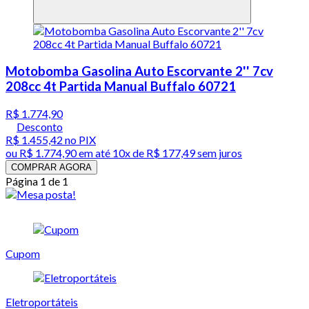
Motobomba Gasolina Auto Escorvante 2'' 7cv
208cc 4t Partida Manual Buffalo 60721
R$ 1.774,90
Desconto
R$ 1.455,42
no PIX
ou
R$ 1.774,90
em até
10x de R$ 177,49 sem juros
COMPRAR AGORA
Página 1 de 1
Cupom
Eletroportáteis