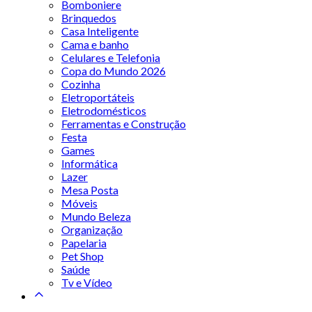
Bomboniere
Brinquedos
Casa Inteligente
Cama e banho
Celulares e Telefonia
Copa do Mundo 2026
Cozinha
Eletroportáteis
Eletrodomésticos
Ferramentas e Construção
Festa
Games
Informática
Lazer
Mesa Posta
Móveis
Mundo Beleza
Organização
Papelaria
Pet Shop
Saúde
Tv e Vídeo