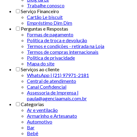
Trabalhe conosco
Serviço Financeiro
Cartão Le biscuit
Empréstimo Dim Dim
Perguntas e Respostas
Formas de pagamento
Política de troca e devolução
Termos e condições - retirada na Loja
Termos de compras internacionais
Politica de privacidade
Mapa do site
Serviços ao cliente
WhatsApp | (21) 97971-2181
Central de atendimento
Canal Confidencial
Assessoria de Imprensa |
paula@agenciaamais.com.br
Categorias
Ar e ventilação
Armarinho e Artesanato
Automotivo
Bar
Bebê