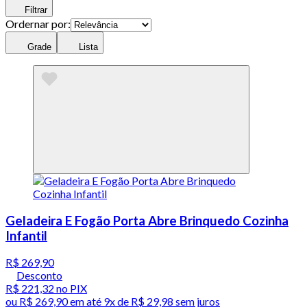
Filtrar
Ordernar por:
Grade
Lista
Geladeira E Fogão Porta Abre Brinquedo Cozinha
Infantil
R$ 269,90
Desconto
R$ 221,32
no PIX
ou
R$ 269,90
em até
9x de R$ 29,98 sem juros