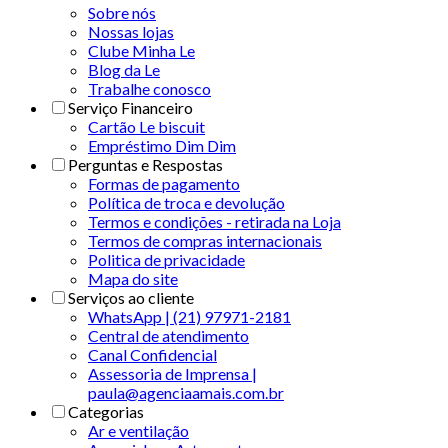
Sobre nós
Nossas lojas
Clube Minha Le
Blog da Le
Trabalhe conosco
Serviço Financeiro
Cartão Le biscuit
Empréstimo Dim Dim
Perguntas e Respostas
Formas de pagamento
Política de troca e devolução
Termos e condições - retirada na Loja
Termos de compras internacionais
Politica de privacidade
Mapa do site
Serviços ao cliente
WhatsApp | (21) 97971-2181
Central de atendimento
Canal Confidencial
Assessoria de Imprensa |
paula@agenciaamais.com.br
Categorias
Ar e ventilação