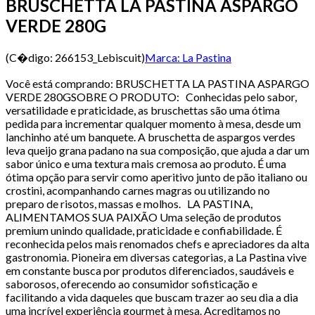
BRUSCHETTA LA PASTINA ASPARGO
VERDE 280G
(C�digo:
266153_Lebiscuit
)
Marca:
La Pastina
Você está comprando: BRUSCHETTA LA PASTINA ASPARGO
VERDE 280GSOBRE O PRODUTO: Conhecidas pelo sabor,
versatilidade e praticidade, as bruschettas são uma ótima
pedida para incrementar qualquer momento à mesa, desde um
lanchinho até um banquete. A bruschetta de aspargos verdes
leva queijo grana padano na sua composição, que ajuda a dar um
sabor único e uma textura mais cremosa ao produto. É uma
ótima opção para servir como aperitivo junto de pão italiano ou
crostini, acompanhando carnes magras ou utilizando no
preparo de risotos, massas e molhos. LA PASTINA,
ALIMENTAMOS SUA PAIXÃO Uma seleção de produtos
premium unindo qualidade, praticidade e confiabilidade. É
reconhecida pelos mais renomados chefs e apreciadores da alta
gastronomia. Pioneira em diversas categorias, a La Pastina vive
em constante busca por produtos diferenciados, saudáveis e
saborosos, oferecendo ao consumidor sofisticação e
facilitando a vida daqueles que buscam trazer ao seu dia a dia
uma incrível experiência gourmet à mesa. Acreditamos no