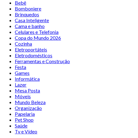
Bebê
Bomboniere
Brinquedos
Casa Inteligente
Cama e banho
Celulares e Telefonia
Copa do Mundo 2026
Cozinha
Eletroportáteis
Eletrodomésticos
Ferramentas e Construção
Festa
Games
Informática
Lazer
Mesa Posta
Móveis
Mundo Beleza
Organização
Papelaria
Pet Shop
Saúde
Tv e Vídeo