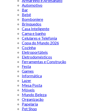
Armarinho e Artesanato
Automotivo
Bar
Bebê
Bomboniere
Brinquedos
Casa Inteligente
Cama e banho
Celulares e Telefonia
Copa do Mundo 2026
Cozinha
Eletroportáteis
Eletrodomésticos
Ferramentas e Construção
Festa
Games
Informática
Lazer
Mesa Posta
Móveis
Mundo Beleza
Organização
Papelaria
Pet Shop