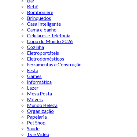
Bar
Bebê
Bomboniere
Brinquedos
Casa Inteligente
Cama e banho
Celulares e Telefonia
Copa do Mundo 2026
Cozinha
Eletroportáteis
Eletrodomésticos
Ferramentas e Construção
Festa
Games
Informática
Lazer
Mesa Posta
Móveis
Mundo Beleza
Organização
Papelaria
Pet Shop
Saúde
Tv e Vídeo