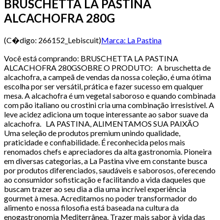
BRUSCHETTA LA PASTINA
ALCACHOFRA 280G
(C�digo:
266152_Lebiscuit
)
Marca:
La Pastina
Você está comprando: BRUSCHETTA LA PASTINA
ALCACHOFRA 280GSOBRE O PRODUTO: A bruschetta de
alcachofra, a campeã de vendas da nossa coleção, é uma ótima
escolha por ser versátil, prática e fazer sucesso em qualquer
mesa. A alcachofra é um vegetal saboroso e quando combinada
com pão italiano ou crostini cria uma combinação irresistível. A
leve acidez adiciona um toque interessante ao sabor suave da
alcachofra. LA PASTINA, ALIMENTAMOS SUA PAIXÃO
Uma seleção de produtos premium unindo qualidade,
praticidade e confiabilidade. É reconhecida pelos mais
renomados chefs e apreciadores da alta gastronomia. Pioneira
em diversas categorias, a La Pastina vive em constante busca
por produtos diferenciados, saudáveis e saborosos, oferecendo
ao consumidor sofisticação e facilitando a vida daqueles que
buscam trazer ao seu dia a dia uma incrível experiência
gourmet à mesa. Acreditamos no poder transformador do
alimento e nossa filosofia está baseada na cultura da
enogastronomia Mediterrânea. Trazer mais sabor à vida das