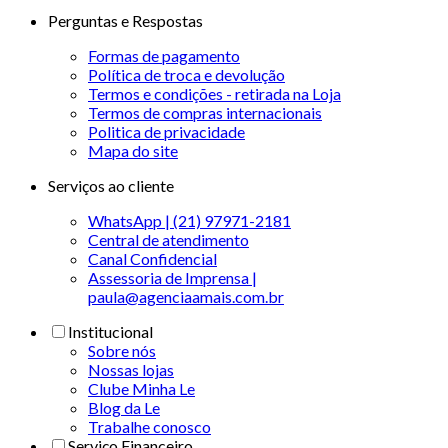
Perguntas e Respostas
Formas de pagamento
Política de troca e devolução
Termos e condições - retirada na Loja
Termos de compras internacionais
Politica de privacidade
Mapa do site
Serviços ao cliente
WhatsApp | (21) 97971-2181
Central de atendimento
Canal Confidencial
Assessoria de Imprensa |
paula@agenciaamais.com.br
Institucional
Sobre nós
Nossas lojas
Clube Minha Le
Blog da Le
Trabalhe conosco
Serviço Financeiro