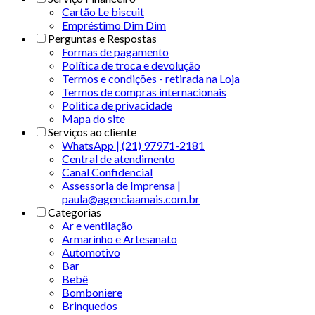
Cartão Le biscuit
Empréstimo Dim Dim
Perguntas e Respostas
Formas de pagamento
Política de troca e devolução
Termos e condições - retirada na Loja
Termos de compras internacionais
Politica de privacidade
Mapa do site
Serviços ao cliente
WhatsApp | (21) 97971-2181
Central de atendimento
Canal Confidencial
Assessoria de Imprensa |
paula@agenciaamais.com.br
Categorias
Ar e ventilação
Armarinho e Artesanato
Automotivo
Bar
Bebê
Bomboniere
Brinquedos