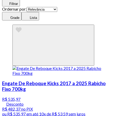
Filtrar
Ordernar por:
Grade
Lista
Engate De Reboque Kicks 2017 a 2025 Rabicho
Fixo 700kg
R$ 535,97
Desconto
R$ 482,37
no PIX
ou
R$ 535,97
em até
10x de R$ 53,59 sem juros