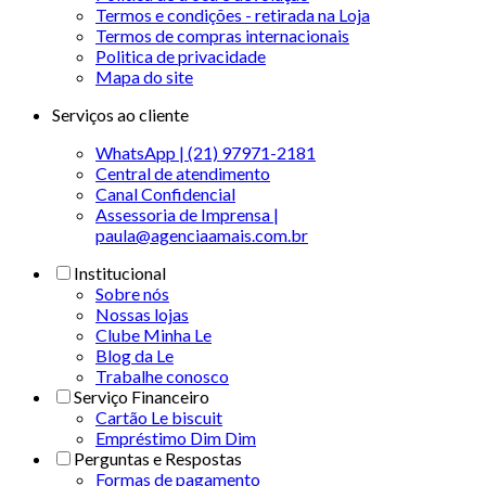
Termos e condições - retirada na Loja
Termos de compras internacionais
Politica de privacidade
Mapa do site
Serviços ao cliente
WhatsApp | (21) 97971-2181
Central de atendimento
Canal Confidencial
Assessoria de Imprensa |
paula@agenciaamais.com.br
Institucional
Sobre nós
Nossas lojas
Clube Minha Le
Blog da Le
Trabalhe conosco
Serviço Financeiro
Cartão Le biscuit
Empréstimo Dim Dim
Perguntas e Respostas
Formas de pagamento