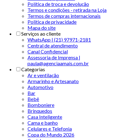
Política de troca e devolução
Termos e condições - retirada na Loja
Termos de compras internacionais
Politica de privacidade
Mapa do site
Serviços ao cliente
WhatsApp | (21) 97971-2181
Central de atendimento
Canal Confidencial
Assessoria de Imprensa |
paula@agenciaamais.com.br
Categorias
Ar e ventilação
Armarinho e Artesanato
Automotivo
Bar
Bebê
Bomboniere
Brinquedos
Casa Inteligente
Cama e banho
Celulares e Telefonia
Copa do Mundo 2026