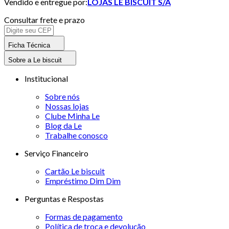
Vendido e entregue por:
LOJAS LE BISCUIT S/A
Consultar frete e prazo
Ficha Técnica
Sobre a Le biscuit
Institucional
Sobre nós
Nossas lojas
Clube Minha Le
Blog da Le
Trabalhe conosco
Serviço Financeiro
Cartão Le biscuit
Empréstimo Dim Dim
Perguntas e Respostas
Formas de pagamento
Política de troca e devolução