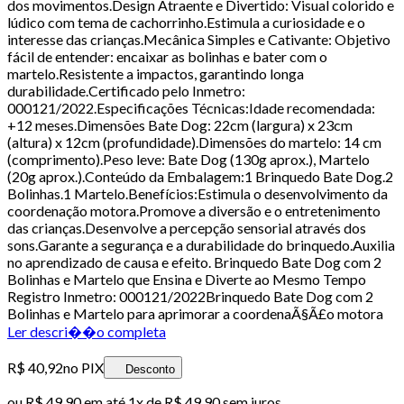
dos movimentos.Design Atraente e Divertido: Visual colorido e
lúdico com tema de cachorrinho.Estimula a curiosidade e o
interesse das crianças.Mecânica Simples e Cativante: Objetivo
fácil de entender: encaixar as bolinhas e bater com o
martelo.Resistente a impactos, garantindo longa
durabilidade.Certificado pelo Inmetro:
000121/2022.Especificações Técnicas:Idade recomendada:
+12 meses.Dimensões Bate Dog: 22cm (largura) x 23cm
(altura) x 12cm (profundidade).Dimensões do martelo: 14 cm
(comprimento).Peso leve: Bate Dog (130g aprox.), Martelo
(20g aprox.).Conteúdo da Embalagem:1 Brinquedo Bate Dog.2
Bolinhas.1 Martelo.Benefícios:Estimula o desenvolvimento da
coordenação motora.Promove a diversão e o entretenimento
das crianças.Desenvolve a percepção sensorial através dos
sons.Garante a segurança e a durabilidade do brinquedo.Auxilia
no aprendizado de causa e efeito. Brinquedo Bate Dog com 2
Bolinhas e Martelo que Ensina e Diverte ao Mesmo Tempo
Registro Inmetro: 000121/2022Brinquedo Bate Dog com 2
Bolinhas e Martelo para aprimorar a coordenaÃ§Ã£o motora
Ler descri��o completa
R$ 40,92
no PIX
Desconto
ou
R$ 49,90
em até 1x de
R$ 49,90
sem juros