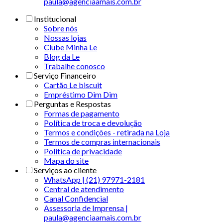
paula@agenciaamais.com.br
Institucional
Sobre nós
Nossas lojas
Clube Minha Le
Blog da Le
Trabalhe conosco
Serviço Financeiro
Cartão Le biscuit
Empréstimo Dim Dim
Perguntas e Respostas
Formas de pagamento
Política de troca e devolução
Termos e condições - retirada na Loja
Termos de compras internacionais
Politica de privacidade
Mapa do site
Serviços ao cliente
WhatsApp | (21) 97971-2181
Central de atendimento
Canal Confidencial
Assessoria de Imprensa |
paula@agenciaamais.com.br