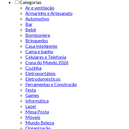
Categorias
Ar e ventilação
Armarinho e Artesanato
Automotivo
Bar
Bebê
Bomboniere
Brinquedos
Casa Inteligente
Cama e banho
Celulares e Telefonia
Copa do Mundo 2026
Cozinha
Eletroportáteis
Eletrodomésticos
Ferramentas e Construção
Festa
Games
Informática
Lazer
Mesa Posta
Móveis
Mundo Beleza
Organização