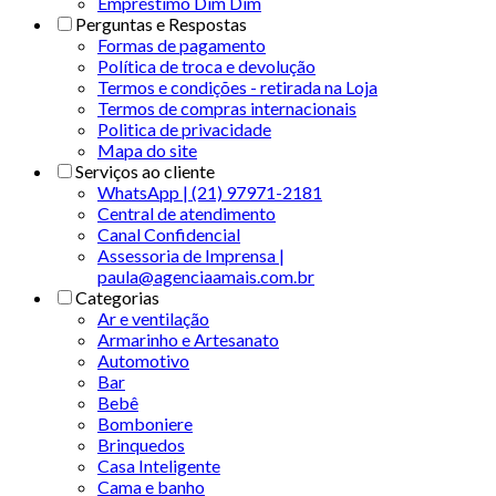
Empréstimo Dim Dim
Perguntas e Respostas
Formas de pagamento
Política de troca e devolução
Termos e condições - retirada na Loja
Termos de compras internacionais
Politica de privacidade
Mapa do site
Serviços ao cliente
WhatsApp | (21) 97971-2181
Central de atendimento
Canal Confidencial
Assessoria de Imprensa |
paula@agenciaamais.com.br
Categorias
Ar e ventilação
Armarinho e Artesanato
Automotivo
Bar
Bebê
Bomboniere
Brinquedos
Casa Inteligente
Cama e banho