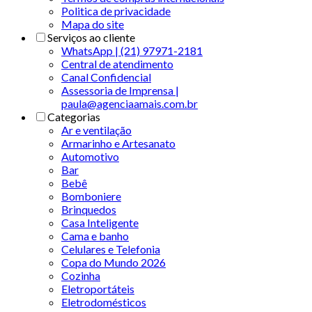
Politica de privacidade
Mapa do site
Serviços ao cliente
WhatsApp | (21) 97971-2181
Central de atendimento
Canal Confidencial
Assessoria de Imprensa |
paula@agenciaamais.com.br
Categorias
Ar e ventilação
Armarinho e Artesanato
Automotivo
Bar
Bebê
Bomboniere
Brinquedos
Casa Inteligente
Cama e banho
Celulares e Telefonia
Copa do Mundo 2026
Cozinha
Eletroportáteis
Eletrodomésticos