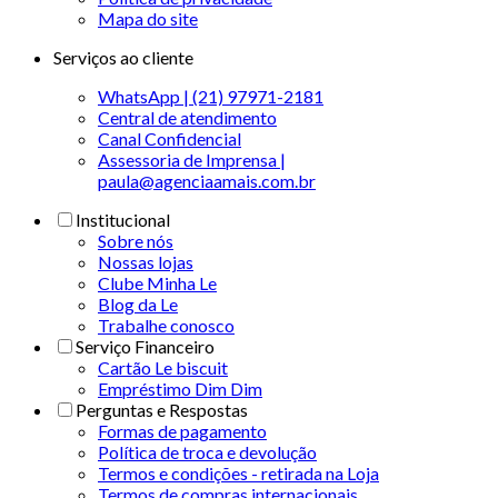
Mapa do site
Serviços ao cliente
WhatsApp | (21) 97971-2181
Central de atendimento
Canal Confidencial
Assessoria de Imprensa |
paula@agenciaamais.com.br
Institucional
Sobre nós
Nossas lojas
Clube Minha Le
Blog da Le
Trabalhe conosco
Serviço Financeiro
Cartão Le biscuit
Empréstimo Dim Dim
Perguntas e Respostas
Formas de pagamento
Política de troca e devolução
Termos e condições - retirada na Loja
Termos de compras internacionais