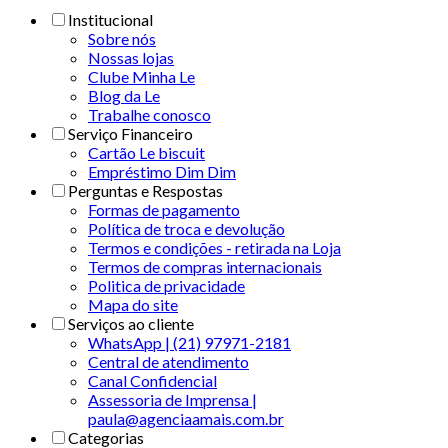
Institucional
Sobre nós
Nossas lojas
Clube Minha Le
Blog da Le
Trabalhe conosco
Serviço Financeiro
Cartão Le biscuit
Empréstimo Dim Dim
Perguntas e Respostas
Formas de pagamento
Política de troca e devolução
Termos e condições - retirada na Loja
Termos de compras internacionais
Politica de privacidade
Mapa do site
Serviços ao cliente
WhatsApp | (21) 97971-2181
Central de atendimento
Canal Confidencial
Assessoria de Imprensa |
paula@agenciaamais.com.br
Categorias