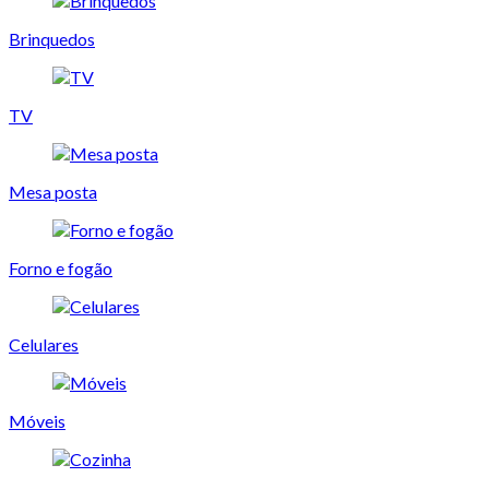
Brinquedos
TV
Mesa posta
Forno e fogão
Celulares
Móveis