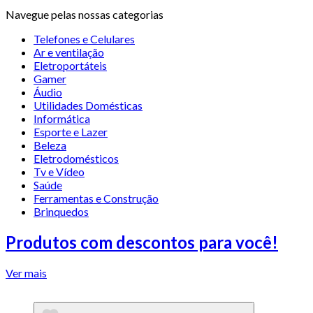
Navegue pelas nossas categorias
Telefones e Celulares
Ar e ventilação
Eletroportáteis
Gamer
Áudio
Utilidades Domésticas
Informática
Esporte e Lazer
Beleza
Eletrodomésticos
Tv e Vídeo
Saúde
Ferramentas e Construção
Brinquedos
Produtos com descontos para você!
Ver mais