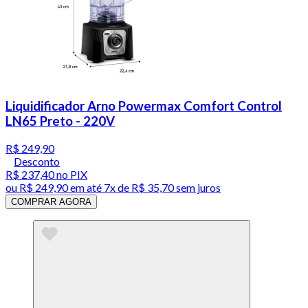
Liquidificador Arno Powermax Comfort Control
LN65 Preto - 220V
R$ 249,90
Desconto
R$ 237,40
no PIX
ou
R$ 249,90
em até
7x de R$ 35,70 sem juros
COMPRAR AGORA