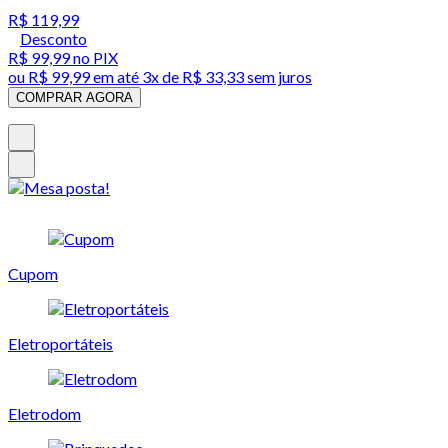
R$ 119,99
Desconto
R$ 99,99
no PIX
ou
R$ 99,99
em até
3x de R$ 33,33 sem juros
COMPRAR AGORA
Cupom
Eletroportáteis
Eletrodom