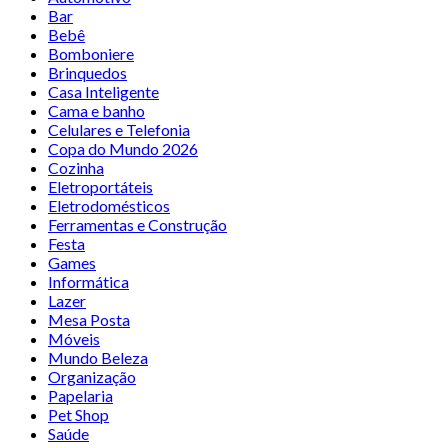
Bar
Bebê
Bomboniere
Brinquedos
Casa Inteligente
Cama e banho
Celulares e Telefonia
Copa do Mundo 2026
Cozinha
Eletroportáteis
Eletrodomésticos
Ferramentas e Construção
Festa
Games
Informática
Lazer
Mesa Posta
Móveis
Mundo Beleza
Organização
Papelaria
Pet Shop
Saúde