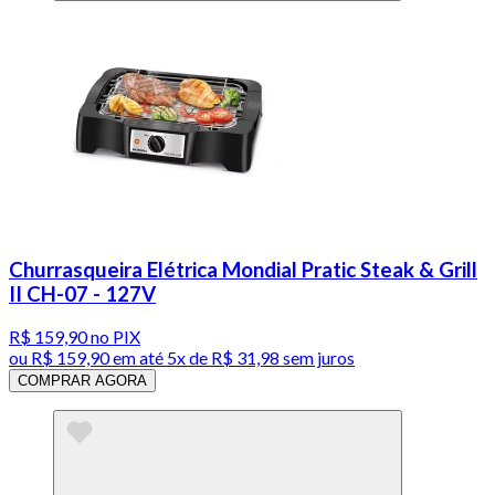
Churrasqueira Elétrica Mondial Pratic Steak & Grill
II CH-07 - 127V
R$ 159,90
no PIX
ou
R$ 159,90
em até
5x de R$ 31,98 sem juros
COMPRAR AGORA