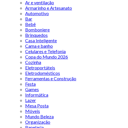
Ar e ventilação
Armarinho e Artesanato
Automotivo
Bar
Bebê
Bomboniere
Brinquedos
Casa Inteligente
Cama e banho
Celulares e Telefonia
Copa do Mundo 2026
Cozinha
Eletroportáteis
Eletrodomésticos
Ferramentas e Construção
Festa
Games
Informática
Lazer
Mesa Posta
Móveis
Mundo Beleza
Organização
Papelaria