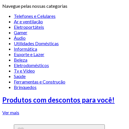
Navegue pelas nossas categorias
Telefones e Celulares
Ar e ventilação
Eletroportáteis
Gamer
Áudio
Utilidades Domésticas
Informática
Esporte e Lazer
Beleza
Eletrodomésticos
Tv e Vídeo
Saúde
Ferramentas e Construção
Brinquedos
Produtos com descontos para você!
Ver mais