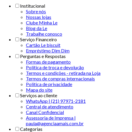
Institucional
Sobre nós
Nossas lojas
Clube Minha Le
Blog da Le
Trabalhe conosco
Serviço Financeiro
Cartão Le biscuit
Empréstimo Dim Dim
Perguntas e Respostas
Formas de pagamento
Política de troca e devolução
Termos e condições - retirada na Loja
Termos de compras internacionais
Politica de privacidade
Mapa do site
Serviços ao cliente
WhatsApp | (21) 97971-2181
Central de atendimento
Canal Confidencial
Assessoria de Imprensa |
paula@agenciaamais.com.br
Categorias