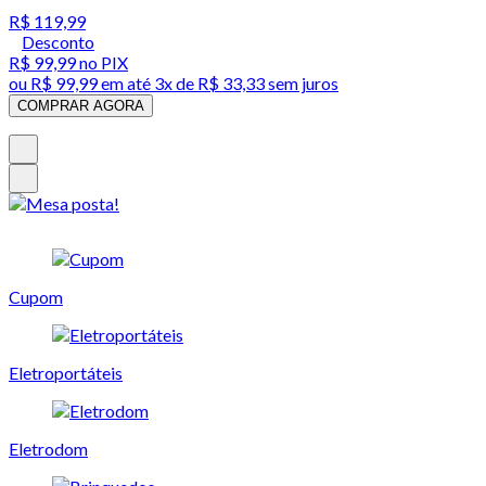
R$ 119,99
Desconto
R$ 99,99
no PIX
ou
R$ 99,99
em até
3x de R$ 33,33 sem juros
COMPRAR AGORA
Cupom
Eletroportáteis
Eletrodom