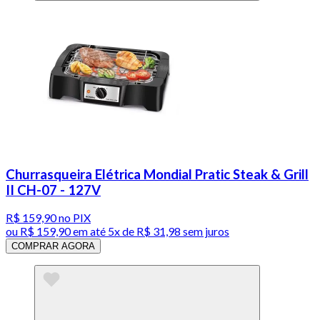
Churrasqueira Elétrica Mondial Pratic Steak & Grill
II CH-07 - 127V
R$ 159,90
no PIX
ou
R$ 159,90
em até
5x de R$ 31,98 sem juros
COMPRAR AGORA