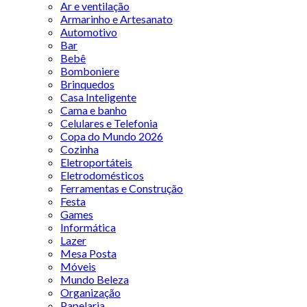
Ar e ventilação
Armarinho e Artesanato
Automotivo
Bar
Bebê
Bomboniere
Brinquedos
Casa Inteligente
Cama e banho
Celulares e Telefonia
Copa do Mundo 2026
Cozinha
Eletroportáteis
Eletrodomésticos
Ferramentas e Construção
Festa
Games
Informática
Lazer
Mesa Posta
Móveis
Mundo Beleza
Organização
Papelaria