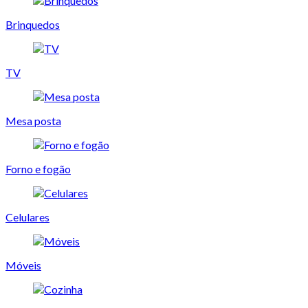
Brinquedos
TV
Mesa posta
Forno e fogão
Celulares
Móveis