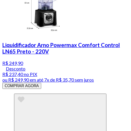
Liquidificador Arno Powermax Comfort Control
LN65 Preto - 220V
R$ 249,90
Desconto
R$ 237,40
no PIX
ou
R$ 249,90
em até
7x de R$ 35,70 sem juros
COMPRAR AGORA