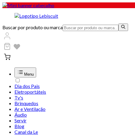
Buscar por produto ou marca
Menu
Dia dos Pais
Eletroportáteis
Tv's
Brinquedos
Ar e Ventilação
Áudio
Servir
Blog
Canal da Le