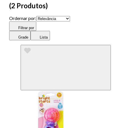
(
2 Produtos
)
Ordernar por:
Filtrar por
Grade
Lista