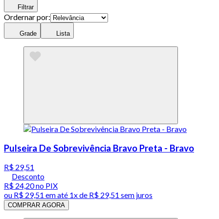
Filtrar
Ordernar por:
Grade
Lista
Pulseira De Sobrevivência Bravo Preta - Bravo
R$ 29,51
Desconto
R$ 24,20
no PIX
ou
R$ 29,51
em até 1x de
R$ 29,51
sem juros
COMPRAR AGORA