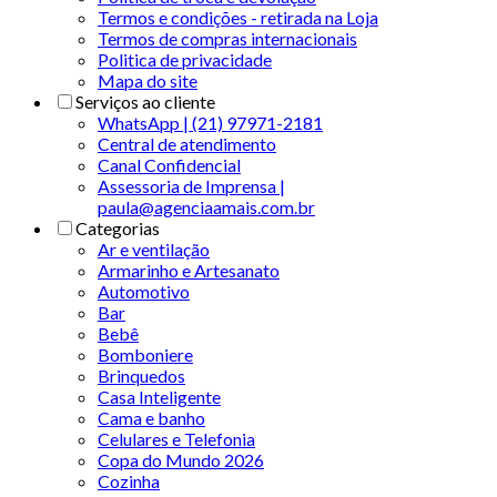
Termos e condições - retirada na Loja
Termos de compras internacionais
Politica de privacidade
Mapa do site
Serviços ao cliente
WhatsApp | (21) 97971-2181
Central de atendimento
Canal Confidencial
Assessoria de Imprensa |
paula@agenciaamais.com.br
Categorias
Ar e ventilação
Armarinho e Artesanato
Automotivo
Bar
Bebê
Bomboniere
Brinquedos
Casa Inteligente
Cama e banho
Celulares e Telefonia
Copa do Mundo 2026
Cozinha