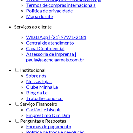
Termos de compras internacionais
Politica de privacidade
Mapa do site
Serviços ao cliente
WhatsApp | (21) 97971-2181
Central de atendimento
Canal Confidencial
Assessoria de Imprensa |
paula@agenciaamais.com.br
Institucional
Sobre nós
Nossas lojas
Clube Minha Le
Blog da Le
Trabalhe conosco
Serviço Financeiro
Cartão Le biscuit
Empréstimo Dim Dim
Perguntas e Respostas
Formas de pagamento
Política de troca e devolução