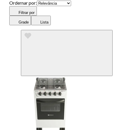
Ordernar por:
Filtrar por
Grade
Lista