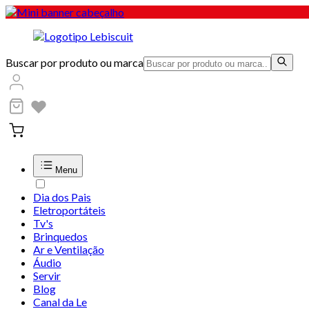
Buscar por produto ou marca
Menu
Dia dos Pais
Eletroportáteis
Tv's
Brinquedos
Ar e Ventilação
Áudio
Servir
Blog
Canal da Le