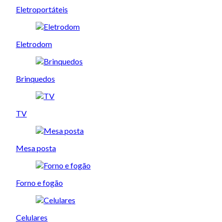
Eletroportáteis
Eletrodom
Brinquedos
TV
Mesa posta
Forno e fogão
Celulares