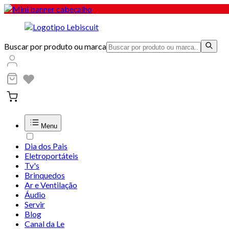
Buscar por produto ou marca
Menu
Dia dos Pais
Eletroportáteis
Tv's
Brinquedos
Ar e Ventilação
Áudio
Servir
Blog
Canal da Le