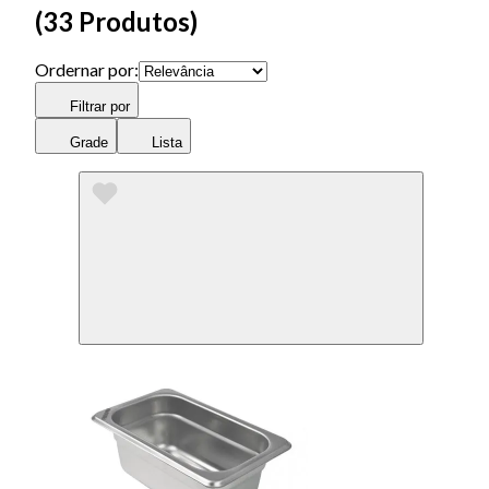
(
33 Produtos
)
Ordernar por:
Filtrar por
Grade
Lista