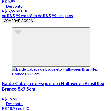
R$ 5,99
Desconto
R$ 5,69
no PIX
ou
R$ 5,99
em até 1x de
R$ 5,99
sem juros
COMPRAR AGORA
Balde Cabeça de Esqueleto Halloween Brasilflex
Branco 8x7,5cm
R$ 19,99
Desconto
R$ 18,99
no PIX