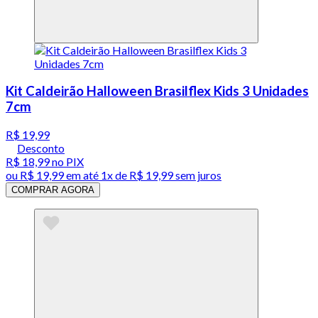
Kit Caldeirão Halloween Brasilflex Kids 3 Unidades
7cm
R$ 19,99
Desconto
R$ 18,99
no PIX
ou
R$ 19,99
em até 1x de
R$ 19,99
sem juros
COMPRAR AGORA