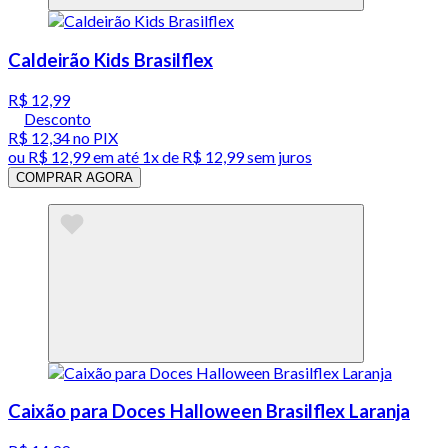
Caldeirão Kids Brasilflex
R$ 12,99
Desconto
R$ 12,34
no PIX
ou
R$ 12,99
em até 1x de
R$ 12,99
sem juros
COMPRAR AGORA
Caixão para Doces Halloween Brasilflex Laranja