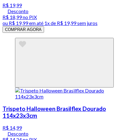
R$ 19,99
Desconto
R$ 18,99
no PIX
ou
R$ 19,99
em até 1x de
R$ 19,99
sem juros
COMPRAR AGORA
Trispeto Halloween Brasilflex Dourado
114x23x3cm
R$ 14,99
Desconto
R$ 14,24
no PIX