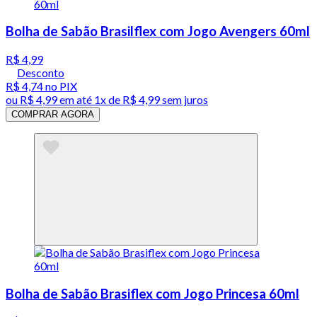
Bolha de Sabão Brasilflex com Jogo Avengers 60ml
R$ 4,99
Desconto
R$ 4,74
no PIX
ou
R$ 4,99
em até 1x de
R$ 4,99
sem juros
COMPRAR AGORA
Bolha de Sabão Brasiflex com Jogo Princesa 60ml