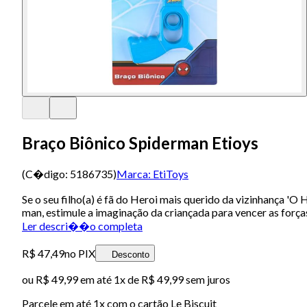
Braço Biônico Spiderman Etioys
(C�digo:
5186735
)
Marca:
EtiToys
Se o seu filho(a) é fã do Heroi mais querido da vizinhança '
man, estimule a imaginação da criançada para vencer as força
Ler descri��o completa
R$ 47,49
no PIX
Desconto
ou
R$ 49,99
em até 1x de
R$ 49,99
sem juros
Parcele em até
1
x com o cartão
Le Biscuit