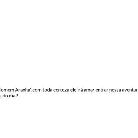
O Homem Aranha', com toda certeza ele irá amar entrar nessa aventu
s do mal!