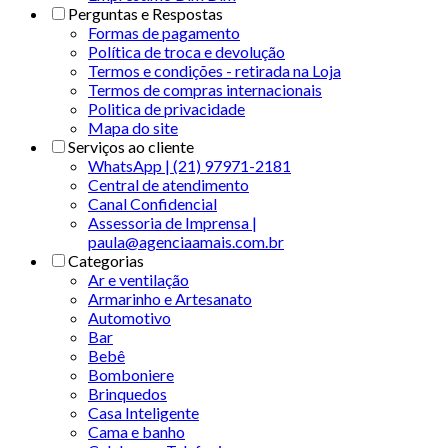
Perguntas e Respostas
Formas de pagamento
Política de troca e devolução
Termos e condições - retirada na Loja
Termos de compras internacionais
Politica de privacidade
Mapa do site
Serviços ao cliente
WhatsApp | (21) 97971-2181
Central de atendimento
Canal Confidencial
Assessoria de Imprensa |
paula@agenciaamais.com.br
Categorias
Ar e ventilação
Armarinho e Artesanato
Automotivo
Bar
Bebê
Bomboniere
Brinquedos
Casa Inteligente
Cama e banho