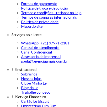
Formas de pagamento
Política de troca e devolução
Termos e condições - retirada na Loja
Termos de compras internacionais
Politica de privacidade
Mapa do site
Serviços ao cliente
WhatsApp | (21) 97971-2181
Central de atendimento
Canal Confidencial
Assessoria de Imprensa |
paula@agenciaamais.com.br
Institucional
Sobre nós
Nossas lojas
Clube Minha Le
Blog da Le
Trabalhe conosco
Serviço Financeiro
Cartão Le biscuit
Empréstimo Dim Dim