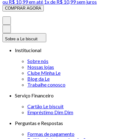
ou
R$ 10,99
em até 1x de
R$ 10,99
sem juros
COMPRAR AGORA
Sobre a Le biscuit
Institucional
Sobre nós
Nossas lojas
Clube Minha Le
Blog da Le
Trabalhe conosco
Serviço Financeiro
Cartão Le biscuit
Empréstimo Dim Dim
Perguntas e Respostas
Formas de pagamento