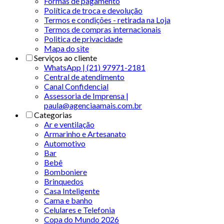
Formas de pagamento
Política de troca e devolução
Termos e condições - retirada na Loja
Termos de compras internacionais
Politica de privacidade
Mapa do site
Serviços ao cliente
WhatsApp | (21) 97971-2181
Central de atendimento
Canal Confidencial
Assessoria de Imprensa |
paula@agenciaamais.com.br
Categorias
Ar e ventilação
Armarinho e Artesanato
Automotivo
Bar
Bebê
Bomboniere
Brinquedos
Casa Inteligente
Cama e banho
Celulares e Telefonia
Copa do Mundo 2026