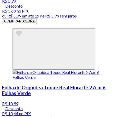
R$ 5,99
Desconto
R$ 5,69
no PIX
ou
R$ 5,99
em até 1x de
R$ 5,99
sem juros
COMPRAR AGORA
Folha de Orquídea Toque Real Florarte 27cm 6
Folhas Verde
R$ 10,99
Desconto
R$ 10,44
no PIX