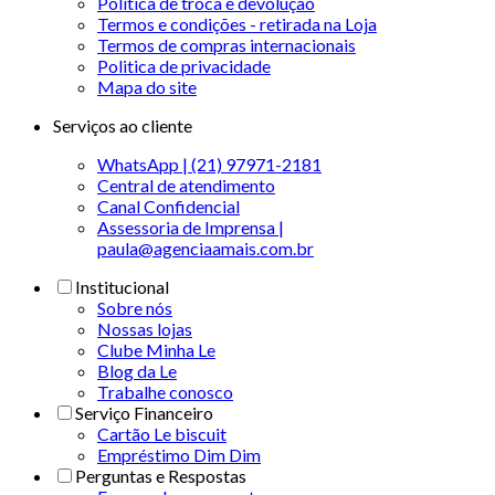
Política de troca e devolução
Termos e condições - retirada na Loja
Termos de compras internacionais
Politica de privacidade
Mapa do site
Serviços ao cliente
WhatsApp | (21) 97971-2181
Central de atendimento
Canal Confidencial
Assessoria de Imprensa |
paula@agenciaamais.com.br
Institucional
Sobre nós
Nossas lojas
Clube Minha Le
Blog da Le
Trabalhe conosco
Serviço Financeiro
Cartão Le biscuit
Empréstimo Dim Dim
Perguntas e Respostas