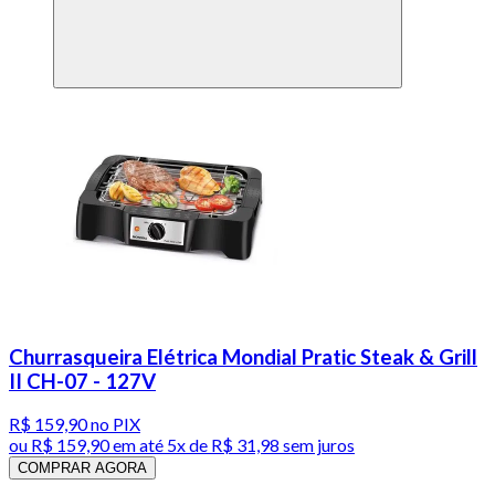
Churrasqueira Elétrica Mondial Pratic Steak & Grill
II CH-07 - 127V
R$ 159,90
no PIX
ou
R$ 159,90
em até
5x de R$ 31,98 sem juros
COMPRAR AGORA