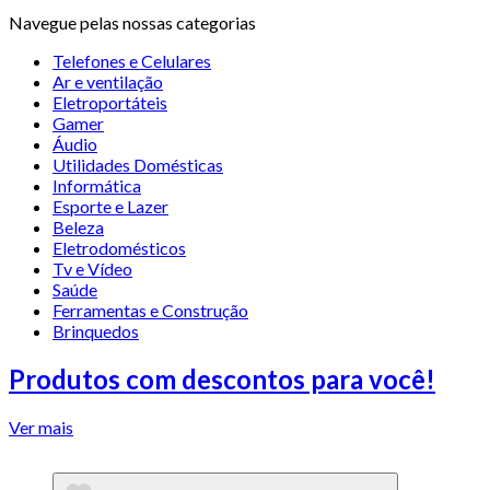
Navegue pelas nossas categorias
Telefones e Celulares
Ar e ventilação
Eletroportáteis
Gamer
Áudio
Utilidades Domésticas
Informática
Esporte e Lazer
Beleza
Eletrodomésticos
Tv e Vídeo
Saúde
Ferramentas e Construção
Brinquedos
Produtos com descontos para você!
Ver mais