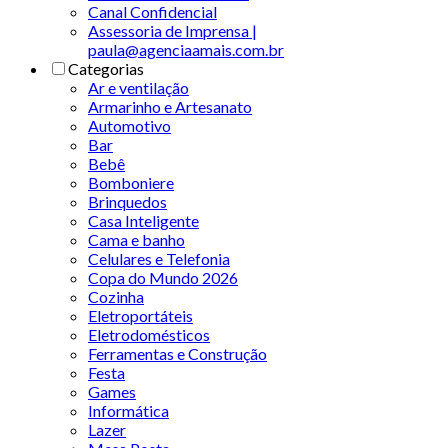
Canal Confidencial
Assessoria de Imprensa |
paula@agenciaamais.com.br
Categorias
Ar e ventilação
Armarinho e Artesanato
Automotivo
Bar
Bebê
Bomboniere
Brinquedos
Casa Inteligente
Cama e banho
Celulares e Telefonia
Copa do Mundo 2026
Cozinha
Eletroportáteis
Eletrodomésticos
Ferramentas e Construção
Festa
Games
Informática
Lazer