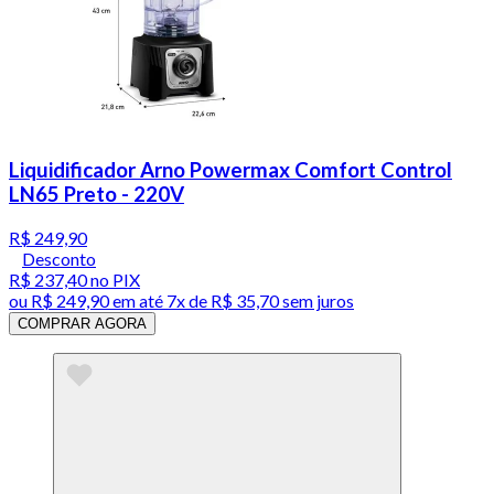
Liquidificador Arno Powermax Comfort Control
LN65 Preto - 220V
R$ 249,90
Desconto
R$ 237,40
no PIX
ou
R$ 249,90
em até
7x de R$ 35,70 sem juros
COMPRAR AGORA