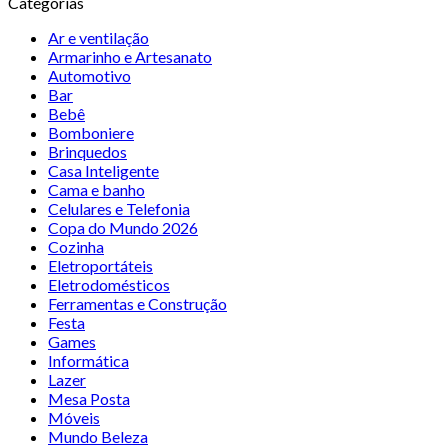
Categorias
Ar e ventilação
Armarinho e Artesanato
Automotivo
Bar
Bebê
Bomboniere
Brinquedos
Casa Inteligente
Cama e banho
Celulares e Telefonia
Copa do Mundo 2026
Cozinha
Eletroportáteis
Eletrodomésticos
Ferramentas e Construção
Festa
Games
Informática
Lazer
Mesa Posta
Móveis
Mundo Beleza