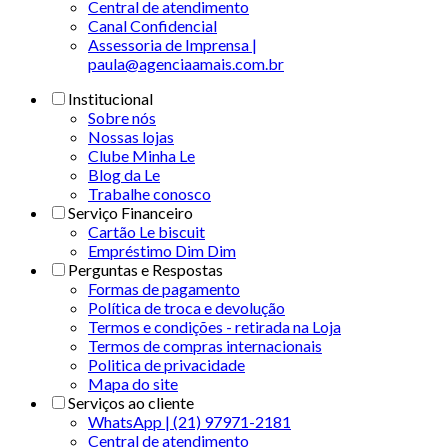
Central de atendimento
Canal Confidencial
Assessoria de Imprensa |
paula@agenciaamais.com.br
Institucional
Sobre nós
Nossas lojas
Clube Minha Le
Blog da Le
Trabalhe conosco
Serviço Financeiro
Cartão Le biscuit
Empréstimo Dim Dim
Perguntas e Respostas
Formas de pagamento
Política de troca e devolução
Termos e condições - retirada na Loja
Termos de compras internacionais
Politica de privacidade
Mapa do site
Serviços ao cliente
WhatsApp | (21) 97971-2181
Central de atendimento