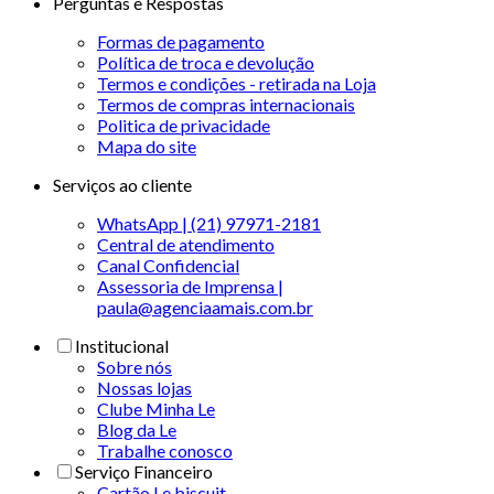
Perguntas e Respostas
Formas de pagamento
Política de troca e devolução
Termos e condições - retirada na Loja
Termos de compras internacionais
Politica de privacidade
Mapa do site
Serviços ao cliente
WhatsApp | (21) 97971-2181
Central de atendimento
Canal Confidencial
Assessoria de Imprensa |
paula@agenciaamais.com.br
Institucional
Sobre nós
Nossas lojas
Clube Minha Le
Blog da Le
Trabalhe conosco
Serviço Financeiro
Cartão Le biscuit