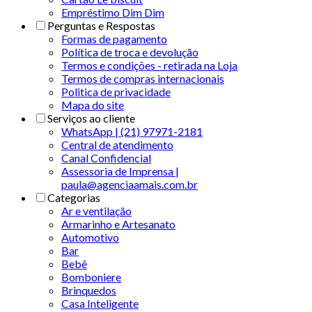
Empréstimo Dim Dim
Perguntas e Respostas
Formas de pagamento
Política de troca e devolução
Termos e condições - retirada na Loja
Termos de compras internacionais
Politica de privacidade
Mapa do site
Serviços ao cliente
WhatsApp | (21) 97971-2181
Central de atendimento
Canal Confidencial
Assessoria de Imprensa |
paula@agenciaamais.com.br
Categorias
Ar e ventilação
Armarinho e Artesanato
Automotivo
Bar
Bebê
Bomboniere
Brinquedos
Casa Inteligente