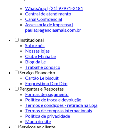
WhatsApp | (21) 97971-2181
Central de atendimento
Canal Confidencial
Assessoria de Imprensa |
paula@agenciaamais.com.br
Institucional
Sobre nós
Nossas lojas
Clube Minha Le
Blog da Le
Trabalhe conosco
Serviço Financeiro
Cartão Le biscuit
Empréstimo Dim Dim
Perguntas e Respostas
Formas de pagamento
Política de troca e devolução
Termos e condições - retirada na Loja
Termos de compras internacionais
Politica de privacidade
Mapa do site
Serviços ao cliente