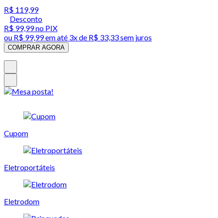
R$ 119,99
Desconto
R$ 99,99
no PIX
ou
R$ 99,99
em até
3x de R$ 33,33 sem juros
COMPRAR AGORA
Cupom
Eletroportáteis
Eletrodom