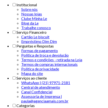
Institucional
Sobre nós
Nossas lojas
Clube Minha Le
Blog da Le
Trabalhe conosco
Serviço Financeiro
Cartão Le biscuit
Empréstimo Dim Dim
Perguntas e Respostas
Formas de pagamento
Política de troca e devolução
Termos e condições - retirada na Loja
Termos de compras internacionais
Politica de privacidade
Mapa do site
Serviços ao cliente
WhatsApp | (21) 97971-2181
Central de atendimento
Canal Confidencial
Assessoria de Imprensa |
paula@agenciaamais.com.br
Categorias