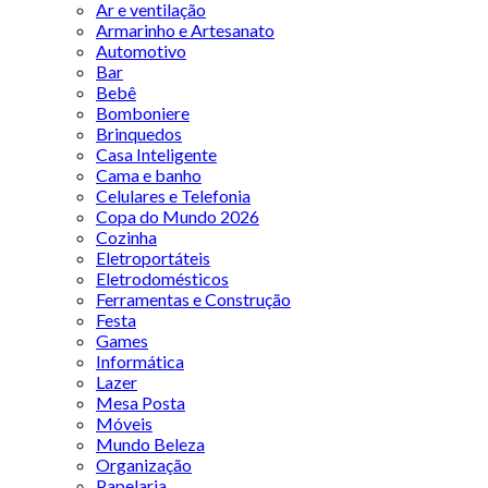
Ar e ventilação
Armarinho e Artesanato
Automotivo
Bar
Bebê
Bomboniere
Brinquedos
Casa Inteligente
Cama e banho
Celulares e Telefonia
Copa do Mundo 2026
Cozinha
Eletroportáteis
Eletrodomésticos
Ferramentas e Construção
Festa
Games
Informática
Lazer
Mesa Posta
Móveis
Mundo Beleza
Organização
Papelaria