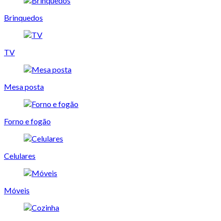
Brinquedos
TV
Mesa posta
Forno e fogão
Celulares
Móveis