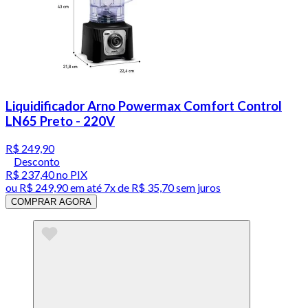
Liquidificador Arno Powermax Comfort Control
LN65 Preto - 220V
R$ 249,90
Desconto
R$ 237,40
no PIX
ou
R$ 249,90
em até
7x de R$ 35,70 sem juros
COMPRAR AGORA