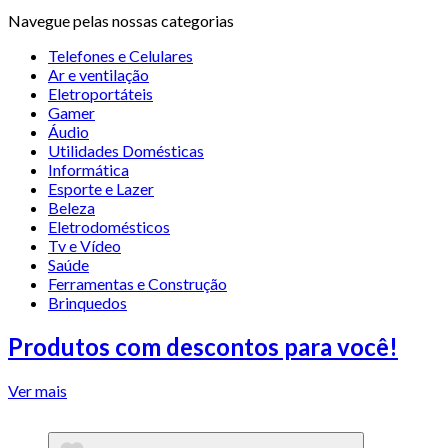
Navegue pelas nossas categorias
Telefones e Celulares
Ar e ventilação
Eletroportáteis
Gamer
Áudio
Utilidades Domésticas
Informática
Esporte e Lazer
Beleza
Eletrodomésticos
Tv e Vídeo
Saúde
Ferramentas e Construção
Brinquedos
Produtos com descontos para você!
Ver mais