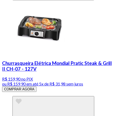
Churrasqueira Elétrica Mondial Pratic Steak & Grill
II CH-07 - 127V
R$ 159,90
no PIX
ou
R$ 159,90
em até
5x de R$ 31,98 sem juros
COMPRAR AGORA