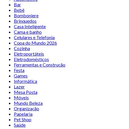
Bar
Bebê
Bomboniere
Brinquedos
Casa Inteligente
Cama e banho
Celulares e Telefonia
Copa do Mundo 2026
Cozinha
Eletroportáteis
Eletrodomésticos
Ferramentas e Construção
Festa
Games
Informática
Lazer
Mesa Posta
Móveis
Mundo Beleza
Organização
Papelaria
Pet Shop
Saúde