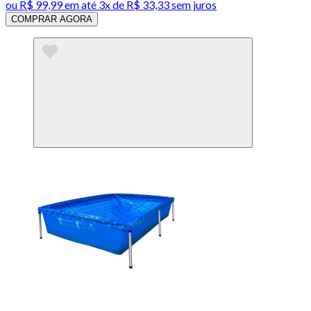
ou
R$ 99,99
em até
3x de R$ 33,33 sem juros
COMPRAR AGORA