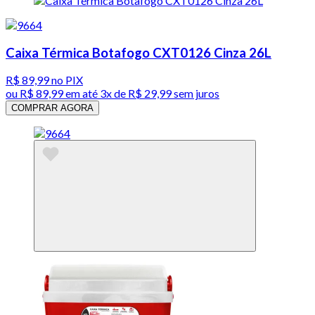
Caixa Térmica Botafogo CXT0126 Cinza 26L
R$ 89,99
no PIX
ou
R$ 89,99
em até
3x de R$ 29,99 sem juros
COMPRAR AGORA