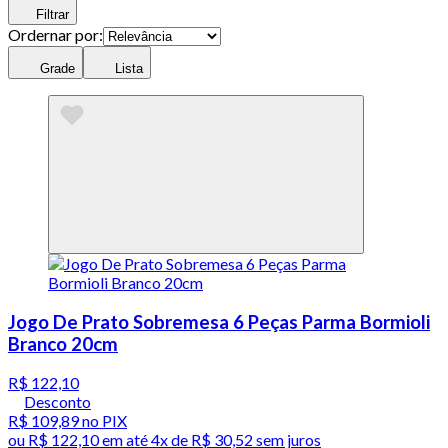
Filtrar
Ordernar por:
Grade
Lista
Jogo De Prato Sobremesa 6 Peças Parma Bormioli
Branco 20cm
R$ 122,10
Desconto
R$ 109,89
no PIX
ou
R$ 122,10
em até
4x de R$ 30,52 sem juros