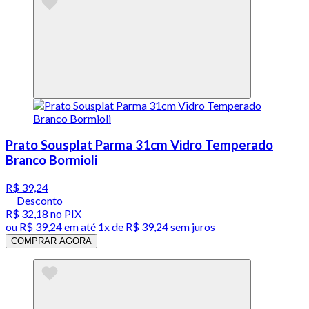
Prato Sousplat Parma 31cm Vidro Temperado
Branco Bormioli
R$ 39,24
Desconto
R$ 32,18
no PIX
ou
R$ 39,24
em até 1x de
R$ 39,24
sem juros
COMPRAR AGORA