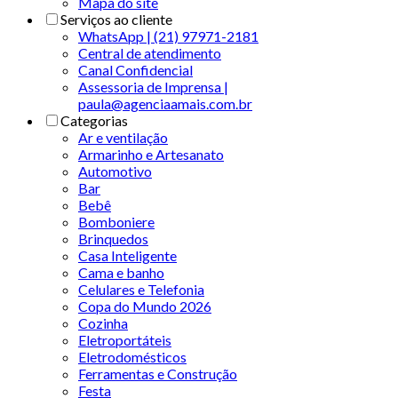
Mapa do site
Serviços ao cliente
WhatsApp | (21) 97971-2181
Central de atendimento
Canal Confidencial
Assessoria de Imprensa |
paula@agenciaamais.com.br
Categorias
Ar e ventilação
Armarinho e Artesanato
Automotivo
Bar
Bebê
Bomboniere
Brinquedos
Casa Inteligente
Cama e banho
Celulares e Telefonia
Copa do Mundo 2026
Cozinha
Eletroportáteis
Eletrodomésticos
Ferramentas e Construção
Festa