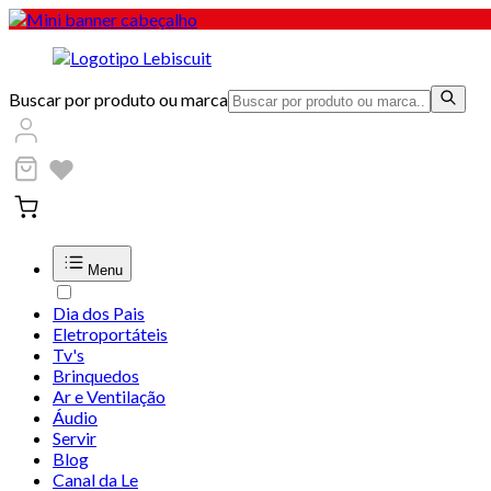
Buscar por produto ou marca
Menu
Dia dos Pais
Eletroportáteis
Tv's
Brinquedos
Ar e Ventilação
Áudio
Servir
Blog
Canal da Le