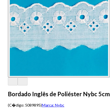
Bordado Inglês de Poliéster Nybc 5c
(C�digo:
5089895
)
Marca:
Nybc