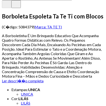
Borboleta Espoleta Ta Te Ti com Blocos
(C�digo:
5084379
)
Marca:
TA TE TI
A Borboletinha É Um Brinquedo Educativo Que Acompanha
Quatro Formas Didáticas com Relevo. Os Pequenos
Descobrem Cada Dia Mais, Encaixando As Pecinhas em Cada
Posição. Ideal Para Estimular o Tato e a Coordenação Motora,
Acompanha Também Argolas Coloridas Que Giram e Ao
Apertar o Rostinho, As Antenas Se Movimentam! Além Disso,
Para Não Perder As Pecinhas É Só Garda-Las Dentro do
Brinquedo. Habilidades Desenvolvidas: Atenção e
Concentração Compreensão de Causa e Efeito Coordenação
Motora Fina – Mãos e Dedos Curiosidade e Descoberta
Ler descri��o completa
Estampas
:
UNICA
UNICA
Cor
:
LILÁS
LILÁS