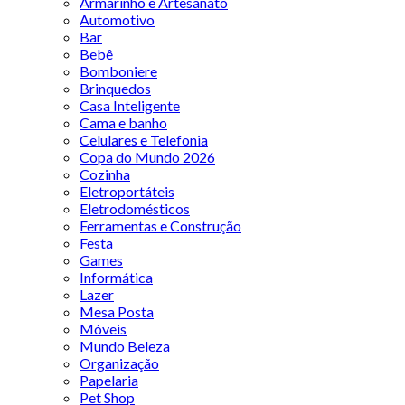
Armarinho e Artesanato
Automotivo
Bar
Bebê
Bomboniere
Brinquedos
Casa Inteligente
Cama e banho
Celulares e Telefonia
Copa do Mundo 2026
Cozinha
Eletroportáteis
Eletrodomésticos
Ferramentas e Construção
Festa
Games
Informática
Lazer
Mesa Posta
Móveis
Mundo Beleza
Organização
Papelaria
Pet Shop