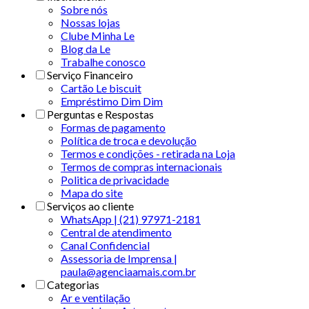
Sobre nós
Nossas lojas
Clube Minha Le
Blog da Le
Trabalhe conosco
Serviço Financeiro
Cartão Le biscuit
Empréstimo Dim Dim
Perguntas e Respostas
Formas de pagamento
Política de troca e devolução
Termos e condições - retirada na Loja
Termos de compras internacionais
Politica de privacidade
Mapa do site
Serviços ao cliente
WhatsApp | (21) 97971-2181
Central de atendimento
Canal Confidencial
Assessoria de Imprensa |
paula@agenciaamais.com.br
Categorias
Ar e ventilação