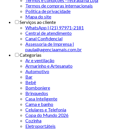
Termos e condições - retirada na Loja
Termos de compras internacionais
Politica de privacidade
Mapa do site
Serviços ao cliente
WhatsApp | (21) 97971-2181
Central de atendimento
Canal Confidencial
Assessoria de Imprensa |
paula@agenciaamais.com.br
Categorias
Ar e ventilação
Armarinho e Artesanato
Automotivo
Bar
Bebê
Bomboniere
Brinquedos
Casa Inteligente
Cama e banho
Celulares e Telefonia
Copa do Mundo 2026
Cozinha
Eletroportáteis