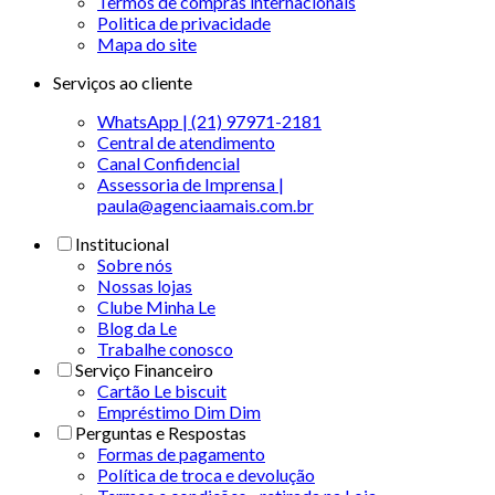
Termos de compras internacionais
Politica de privacidade
Mapa do site
Serviços ao cliente
WhatsApp | (21) 97971-2181
Central de atendimento
Canal Confidencial
Assessoria de Imprensa |
paula@agenciaamais.com.br
Institucional
Sobre nós
Nossas lojas
Clube Minha Le
Blog da Le
Trabalhe conosco
Serviço Financeiro
Cartão Le biscuit
Empréstimo Dim Dim
Perguntas e Respostas
Formas de pagamento
Política de troca e devolução