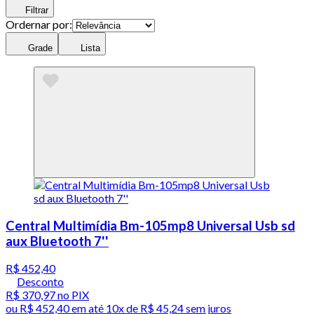
Filtrar
Ordernar por:
Grade
Lista
Central Multimídia Bm-105mp8 Universal Usb sd
aux Bluetooth 7''
R$ 452,40
Desconto
R$ 370,97
no PIX
ou
R$ 452,40
em até
10x de R$ 45,24 sem juros